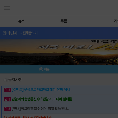
뉴스
쿠폰
게
와따닌자
- 전체글보기
메뉴
공지사항
[이벤트] 웃음으로 매일매일 해피! 유머 게시..
밥알이의 헝앱통신 ⑲ “밥알이, 드디어 멀티를..
[안내] 헝그리앱 필수 상식! 밥알 획득 안내..
[스페셜쿠폰 지급 진행 중] 와따닌자