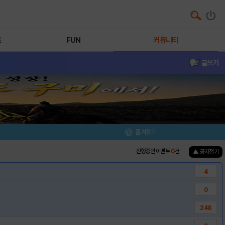
트
FUN
커뮤니티
글쓰기
즐겨찾기
진행중인 이벤트
0
건
▲ 공지접기
4
0
248