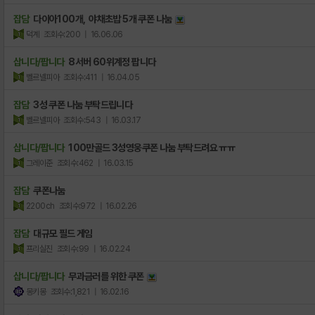
잡담
다이아100개, 야채초밥 5개 쿠폰 나눔
덕계
조회수:200
| 16.06.06
삽니다/팝니다
8서버 60위계정 팝니다
벨르넬피아
조회수:411
| 16.04.05
잡담
3성 쿠폰 나눔 부탁드립니다
벨르넬피아
조회수:543
| 16.03.17
삽니다/팝니다
100만골드 3성영웅쿠폰 나눔 부탁드려요 ㅠㅠ
그레이준
조회수:462
| 16.03.15
잡담
쿠폰나눔
2200ch
조회수:972
| 16.02.26
잡담
대규모 필드 게임
프리실진
조회수:99
| 16.02.24
삽니다/팝니다
무과금러를 위한 쿠폰
몽키몽
조회수:1,821
| 16.02.16