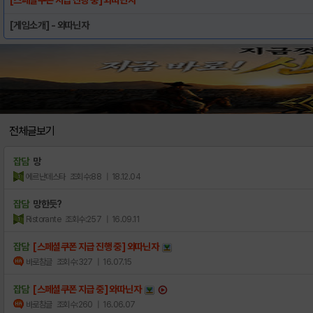
[게임소개] - 와따닌자
전체글보기
잡담
망
에르난데스타
조회수:88
| 18.12.04
잡담
망한듯?
Ristorante
조회수:257
| 16.09.11
잡담
[스페셜쿠폰 지급 진행 중] 와따닌자
바로참글
조회수:327
| 16.07.15
잡담
[스페셜쿠폰 지급 중] 와따닌자
바로참글
조회수:260
| 16.06.07