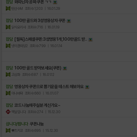
잡담
와따닌자 공짜 쿠폰 ㄱㄱ
탄산수M
조회수:1,203
| 16.01.29
잡담
100만 골드와 3성영웅상자 쿠폰
읽식요리사
조회수:716
| 16.01.19
잡담
[필독]스페셜쿠폰:3성영웅1개,100만골드 받..
넷이겠따당2
조회수:799
| 16.01.14
잡담
100만 골드 받아보세요(쿠폰)
고삼촤
조회수:687
| 16.01.12
잡담
영웅상자 쿠폰으로 뽑기운을 테스트 해보아요
아나바돠
조회수:660
| 16.01.07
잡담
코드 나눔해주실분 계신가요~
맥달입니다
조회수:274
| 15.12.30
삽니다/팝니다
쿠폰나눔
♥츠키코
조회수:695
| 15.12.30