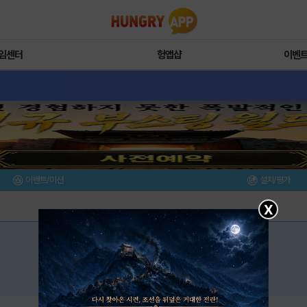
임센터
헝앱샵
이벤
이벤트/미션
설치/평가
X