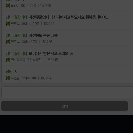
mr 로
조회수:243
| 15.12.18
삽니다/팝니다
사전쿠폰입니다 사지마시고 받으세요!행복을나눠여..
밗또끄
조회수:1,097
| 15.12.16
삽니다/팝니다
사전등록 쿠폰 나눔!
밗또끄
조회수:470
| 15.12.16
삽니다/팝니다
모비에서 받은 사코 드려요
발바닥아파
조회수:870
| 15.12.15
잡담
ㅊ
류인님
조회수:144
| 15.12.14
검색