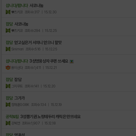
삽니다/팝니다
사코나눔
♥츠키코
조회수:317
| 15.12.30
잡담
사코나눔
♥츠키코
조회수:294
| 15.12.25
잡담
얻고싶은거 서의니 얻으니 할맛
Sinimori
조회수:516
| 15.12.25
삽니다/팝니다
3성영웅상자 쿠폰 쓰세요
용이산다
조회수:1,411
| 15.12.21
잡담
잡담
그지무트
조회수:141
| 15.12.20
잡담
그가가
정재훈GG8K
조회수:134
| 15.12.19
공략&팁
3성뽑기권 노랑테두리 캐릭은 안뜨네요
강혜연
조회수:1,907
| 15.12.18
잡담
영혼석