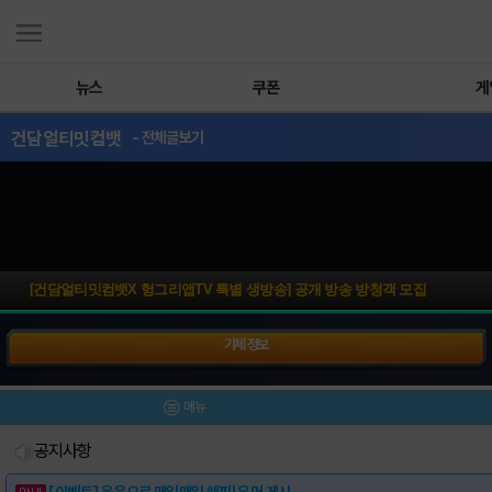
뉴스
쿠폰
게
건담얼티밋컴뱃
- 전체글보기
[건담얼티밋컴뱃X 헝그리앱TV 특별 생방송] 공개 방송 방청객 모집
기체 정보
메뉴
공지사항
[이벤트] 웃음으로 매일매일 해피! 유머 게시..