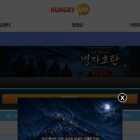
임센터
헝앱샵
이벤
X
파일럿 정보
이벤트/미션
설치/평가