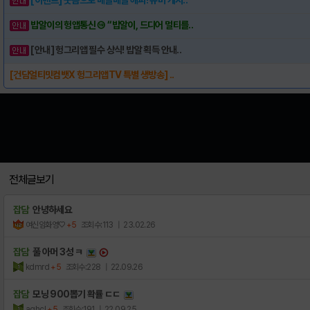
밥알이의 헝앱통신 ⑲ “밥알이, 드디어 멀티를..
[안내] 헝그리앱 필수 상식! 밥알 획득 안내..
[건담얼티밋컴뱃X 헝그리앱TV 특별 생방송] ..
전체글보기
잡담
안녕하세요
여신임화영♡
+5
조회수:113
| 23.02.26
잡담
풀 아머 3성 ㅋ
kdmrd
+5
조회수:228
| 22.09.26
잡담
모닝 900뽑기 확률 ㄷㄷ
aqhcl
+5
조회수:191
| 22.09.25