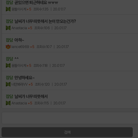
잡담
곧있으면 퇴근하네요 ㅠㅠㅠ
꿈돌이시계
+5
조회수:135
| 20.01.17
잡담
날씨가 너무 따뜻해서 눈이 안오는건가?
Anastacia
+5
조회수:106
| 20.01.17
잡담
아하~
lance6969
+5
조회수:107
| 20.01.17
잡담
^^
꿈돌이시계
+5
조회수:118
| 20.01.17
잡담
안녕하세요~
너만봐라VV
+5
조회수:120
| 20.01.17
잡담
날씨가 너무 따뜻해서
Anastacia
+5
조회수:115
| 20.01.17
검색