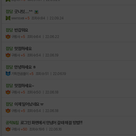
잡담
굿나잇....^^
wwnsvei
+5
조회수:84
| 22.09.24
잡담
반갑워요
구름사
+5
조회수:64
| 22.06.22
잡담
맛점하세요
구름사
+5
조회수:54
| 22.06.19
잡담
안녕하세요 ㅎ
기특한곰돌이
+5
조회수:51
| 22.06.19
잡담
맛점하세요~
구름사
+5
조회수:50
| 22.06.18
잡담
이제 일어났네요 ㅠ
구름사
+5
조회수:54
| 22.06.18
공략&팁
로그인 화면에서 안넘어 갈때 해결 방법!!!
구름사
+50
조회수:196
| 22.06.16