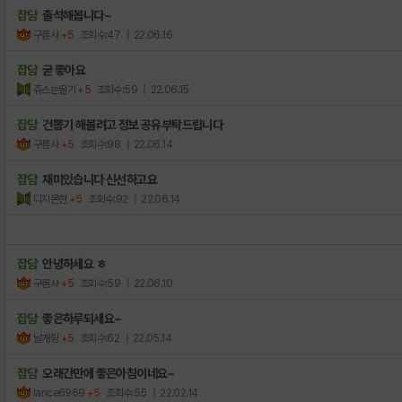
잡담
출석해봅니다~
구름사
+5
조회수:47
| 22.06.16
잡담
굳 좋아요
쥬스는딸기
+5
조회수:59
| 22.06.15
잡담
건뽑기 해볼려고 정보 공유부탁드립니다
구름사
+5
조회수:98
| 22.06.14
잡담
재미있습니다 신선하고요
디지몬현
+5
조회수:92
| 22.06.14
잡담
안녕하세요 ㅎ
구름사
+5
조회수:59
| 22.06.10
잡담
좋은하루되세요~
날개링
+5
조회수:62
| 22.05.14
잡담
오래간만에 좋은아침이네요~
lance6969
+5
조회수:55
| 22.02.14