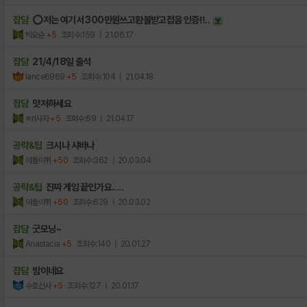
잡담
⭕저는 여기서 300만원쓰고환불받고접음 인증‼..
빅오슌
+5
조회수:159
| 21.06.17
잡담
21/4/18일 출석
lance6969
+5
조회수:104
| 21.04.18
잡담
맛저하세요
ㅌrl사자
+5
조회수:69
| 21.04.17
공략&팁
크시나 샤바나
아돌이쀠
+50
조회수:362
| 20.03.04
공략&팁
진짜 게임 끝인가요.....
아돌이쀠
+50
조회수:629
| 20.03.02
잡담
굿모닝~
Anastacia
+5
조회수:140
| 20.01.27
잡담
밤이네요
수호신사
+5
조회수:127
| 20.01.17