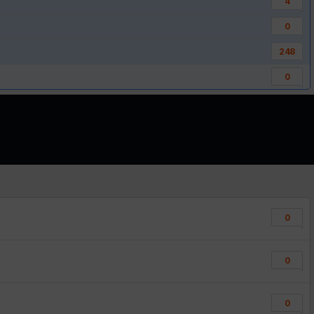
4
0
248
0
0
0
0