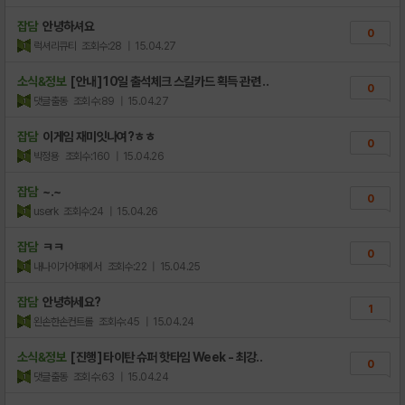
잡담
안녕하셔요
0
럭셔리큐티
조회수:28
| 15.04.27
소식&정보
[안내] 10일 출석체크 스킬카드 획득 관련 ..
0
댓글출동
조회수:89
| 15.04.27
잡담
이게임 재미잇나여?ㅎㅎ
0
박정용
조회수:160
| 15.04.26
잡담
~.~
0
userk
조회수:24
| 15.04.26
잡담
ㅋㅋ
0
내나이가어때에서
조회수:22
| 15.04.25
잡담
안녕하세요?
1
왼손한손컨트롤
조회수:45
| 15.04.24
소식&정보
[진행] 타이탄 슈퍼 핫타임 Week - 최강..
0
댓글출동
조회수:63
| 15.04.24