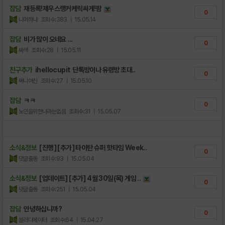
잡담
재등록!제우스랭커케릭싸게!팜
0
니머하냐
조회수:383
| 15.05.14
잡담
비가 많이 오네요 ...
0
싸색
조회수:28
| 15.05.11
친구추가
ihellocupit 단톡방이나 유령방 초대..
0
써니여신
조회수:27
| 15.05.10
잡담
ㅋㅋ
0
노인을위한나라는없음
조회수:31
| 15.05.07
소식&정보
[진행] [추가] 타이탄 슈퍼 핫타임 Week..
0
댓글출동
조회수:93
| 15.05.04
소식&정보
[업데이트] [추가] 4월 30일(목) 게임 ..
0
댓글출동
조회수:251
| 15.05.04
잡담
안녕하십니까?
0
블러디에이터
조회수:64
| 15.04.27