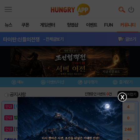
뉴스
쿠폰
게임센터
헝앱샵
이벤트
FUN
커뮤니티
타이탄:신들의전쟁
- 전체글보기
글쓰기
메뉴
이벤트/미션
설치/평가
즐겨찾기
공지사항
진행중인 이벤트
0
건
▲ 공지접기
X
[이벤트] 웃음으로 매일매일 해피! 유머 게시..
4
밥알이의 헝앱통신 ⑲ “밥알이, 드디어 멀티를..
0
[안내] 헝그리앱 필수 상식! 밥알 획득 안내..
248
[게임소개] - 타이탄: 신들의전쟁