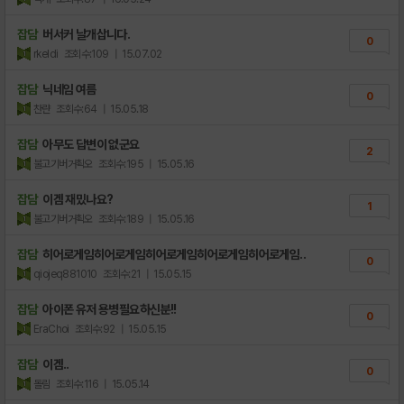
잡담
버서커 날개삽니다.
0
rkeldi
조회수:109
| 15.07.02
잡담
닉네임 여름
0
찬랸
조회수:64
| 15.05.18
잡담
아무도 답변이 없군요
2
불고기버거쵝오
조회수:195
| 15.05.16
잡담
이겜 재밌나요?
1
불고기버거쵝오
조회수:189
| 15.05.16
잡담
히어로게임히어로게임히어로게임히어로게임히어로게임..
0
qiojeq881010
조회수:21
| 15.05.15
잡담
아이폰 유저 용병필요하신분!!
0
EraChoi
조회수:92
| 15.05.15
잡담
이겜..
0
돌림
조회수:116
| 15.05.14