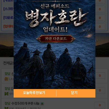
0
[스크린샷] - 타이탄: 신들의전쟁
0
[다운로드링크] - 타이탄: 신들의전쟁
0
[업데이트] 3월 31일(화) 게임 업데이트 ..
0
전체글보기
잡담
신 들어가면 다 망하더라
0
LAsahi
조회수:41
| 18.11.24
잡담
[쿠폰 팁] 4성스킬카드 받기
0
오늘하루 안보기
닫기
넷이겠따당2
조회수:105
| 16.05.29
잡담
수정 500개 쿠폰 나눔
0
덕계
조회수:87
| 16.05.24