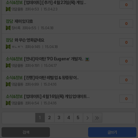
소식&정보
[업데이트] [추가] 4월 23일(목) 게임 ..
0
댓글출동
조회수:53
| 15.04.23
잡담
재미 있다효
0
징비록
조회수:55
| 15.04.18
잡담
와 무슨 영화같네요
0
ㅎㄴㅊㄱ
조회수:145
| 15.04.18
소식&정보
[안내] 타이탄 'PD Eugene’ 개발자..
0
댓글출동
조회수:191
| 15.04.17
소식&정보
[진행] 타이탄 레벨 업 & 왕중왕 이..
0
댓글출동
조회수:89
| 15.04.16
소식&정보
[업데이트] 4월 16일(목) 게임 업데이트 ..
0
댓글출동
조회수:54
| 15.04.16
1
2
3
4
5
검색
글쓰기