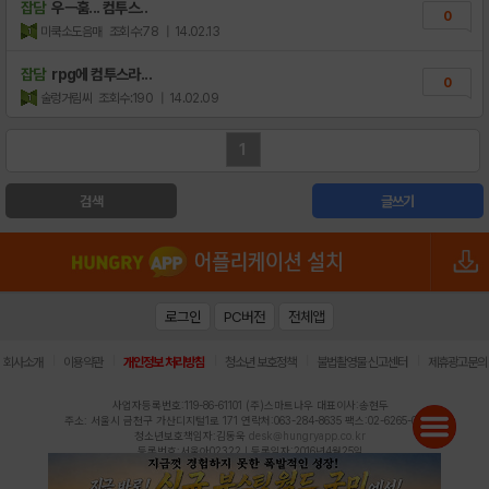
잡담
우ㅡ훔... 컴투스..
0
미쿡소도음매
조회수:78
| 14.02.13
잡담
rpg에 컴투스라...
0
술렁거림씨
조회수:190
| 14.02.09
1
검색
글쓰기
로그인
PC버전
전체앱
|
|
|
|
|
회사소개
이용약관
개인정보 처리방침
청소년 보호정책
불법촬영물 신고센터
제휴광고문의
사업자등록번호:119-86-61101 (주)스마트나우 대표이사:송현두
주소: 서울시 금천구 가산디지털1로 171 연락처:063-284-8635 팩스:02-6265-0377
청소년보호책임자:김동욱
desk@hungryapp.co.kr
등록번호:서울아02322 | 등록일자:2016년4월25일
발행인:(주)스마트나우 송현두 | 편집인:김동욱