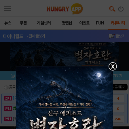
뉴스
쿠폰
게임센터
헝앱샵
이벤트
FUN
커뮤니티
타이니월드
- 전체글보기
글쓰기
X
메뉴
이벤트/미션
설치/평가
즐겨찾기
공지사항
진행중인 이벤트
0
건
▲ 공지접기
[이벤트] 웃음으로 매일매일 해피! 유머 게시..
4
밥알이의 헝앱통신 ⑲ “밥알이, 드디어 멀티를..
0
[안내] 헝그리앱 필수 상식! 밥알 획득 안내..
248