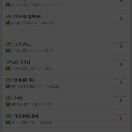
0
끝까지가보진
조회수:59
| 14.03.18
잡담
컴투스의 알피쥐라....
0
§냐냥§
조회수:224
| 14.03.02
잡담
그건그렇고
0
§냐냥§
조회수:44
| 14.03.02
공략&팁
ㅣ게임
0
§냐냥§
조회수:64
| 14.03.02
잡담
언제나올려나
0
부셔버리겠어
조회수:72
| 14.02.13
잡담
4빠염
0
라끄벨르
조회수:28
| 14.02.13
잡담
과연 재미있을까.
0
루리님
조회수:102
| 14.02.13