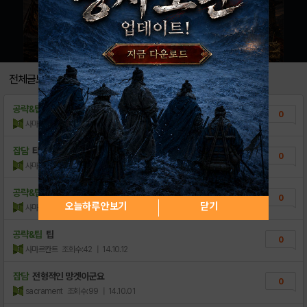
전체글보기
공략&팁
이런게바로
0
사마르칸트
조회수:134
| 14.10.12
잡담
타이니가없다면
0
사마르칸트
조회수:78
| 14.10.12
공략&팁
타이니라면
0
오늘하루 안보기
닫기
사마르칸트
조회수:70
| 14.10.12
공략&팁
팁
0
사마르칸트
조회수:42
| 14.10.12
잡담
전형적인 망겟이군요
0
sacrament
조회수:99
| 14.10.01