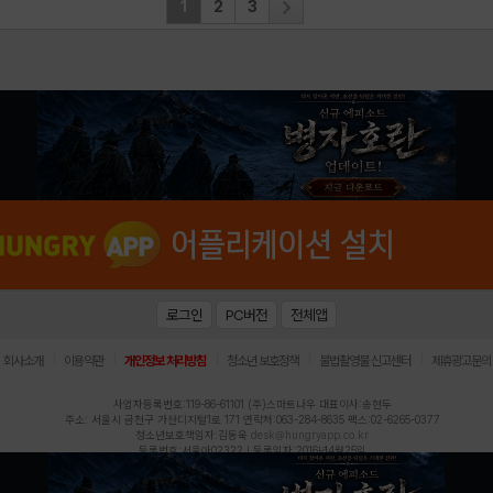
1
2
3
로그인
PC버전
전체앱
|
|
|
|
|
회사소개
이용약관
개인정보 처리방침
청소년 보호정책
불법촬영물 신고센터
제휴광고문의
사업자등록번호:119-86-61101 (주)스마트나우 대표이사:송현두
주소: 서울시 금천구 가산디지털1로 171 연락처:063-284-8635 팩스:02-6265-0377
청소년보호책임자:김동욱
desk@hungryapp.co.kr
등록번호:서울아02322 | 등록일자:2016년4월25일
발행인:(주)스마트나우 송현두 | 편집인:김동욱