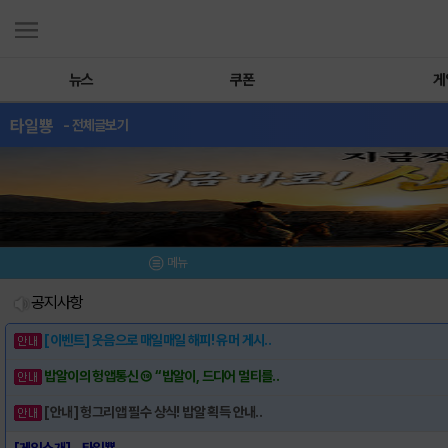
뉴스
쿠폰
게
타일뿅
- 전체글보기
메뉴
공지사항
[이벤트] 웃음으로 매일매일 해피! 유머 게시..
밥알이의 헝앱통신 ⑲ “밥알이, 드디어 멀티를..
[안내] 헝그리앱 필수 상식! 밥알 획득 안내..
[게임소개] - 타일뿅