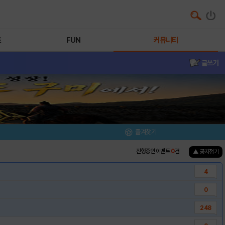
트
FUN
커뮤니티
글쓰기
즐겨찾기
진행중인 이벤트
0
건
▲ 공지접기
4
0
248