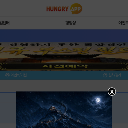
임센터
헝앱샵
이벤
이벤트/미션
설치/평가
X