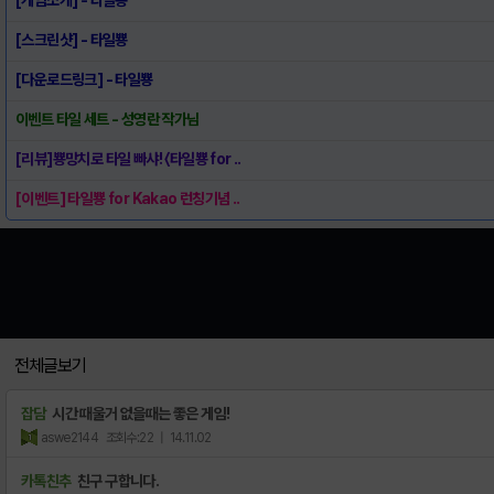
[스크린샷] - 타일뿅
[다운로드링크] - 타일뿅
이벤트 타일 세트 - 성영란 작가님
[리뷰]뿅망치로 타일 빠샤! 〈타일뿅 for ..
[이벤트] 타일뿅 for Kakao 런칭기념 ..
전체글보기
잡담
시간 때울거 없을때는 좋은 게임!
aswe2144
조회수:22
| 14.11.02
카톡친추
친구 구합니다.