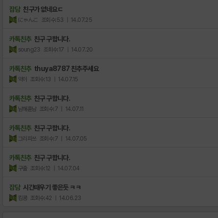
잡담
친구가 없네요ㄷ
にゃんこ
조회수:53
| 14.07.25
카톡친추
친구 구합니다.
soung23
조회수:17
| 14.07.20
카톡친추
thuya8787 친추주세요
약이
조회수:13
| 14.07.15
카톡친추
친구 구합니다.
남해훈남
조회수:7
| 14.07.11
카톡친추
친구 구합니다.
그리피쓰
조회수:7
| 14.07.05
카톡친추
친구 구합니다.
구출
조회수:12
| 14.07.04
잡담
시간때우기 좋은듯 ㅋㅋ
킴콩
조회수:42
| 14.06.23