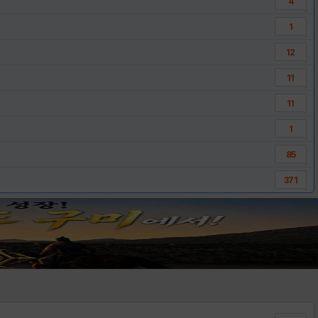
4
1
12
11
11
1
85
371