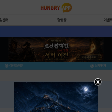
임센터
헝앱샵
이벤
이벤트/미션
설치/평가
X