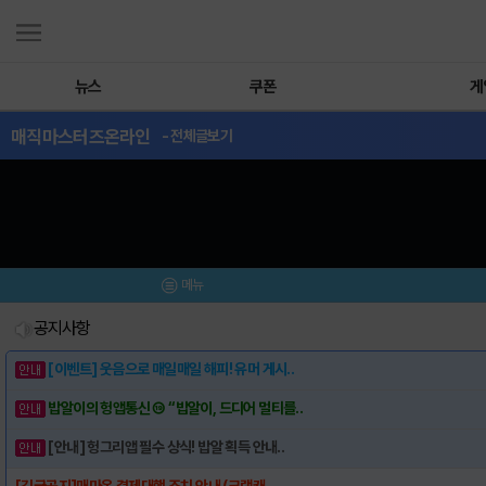
뉴스
쿠폰
게
매직마스터즈온라인
- 전체글보기
메뉴
공지사항
[이벤트] 웃음으로 매일매일 해피! 유머 게시..
밥알이의 헝앱통신 ⑲ “밥알이, 드디어 멀티를..
[안내] 헝그리앱 필수 상식! 밥알 획득 안내..
[긴급공지]매마온 결제대행 조치 안내 (크랙캐..