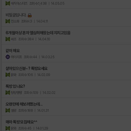
매직마스터즈
조회수:1,438
| 14.05.05
비밀글입니다.
전소화
조회수:3
| 14.04.11
6개월이상 혼자 열심히해왔는데 지치고있음
싸조
조회수:384
| 14.04.10
같이 해요
하이리프
조회수:44
| 14.03.25
살아있으신분~? 톡방오세요
팕뫄
조회수:106
| 14.02.09
톡방 있나요?
팅팅탱탱
조회수:109
| 14.02.02
오랜만에 해보려했는데...
열광
조회수:188
| 14.01.31
매마 톡방 모집해요^^
팕뫄
조회수:45
| 14.01.29