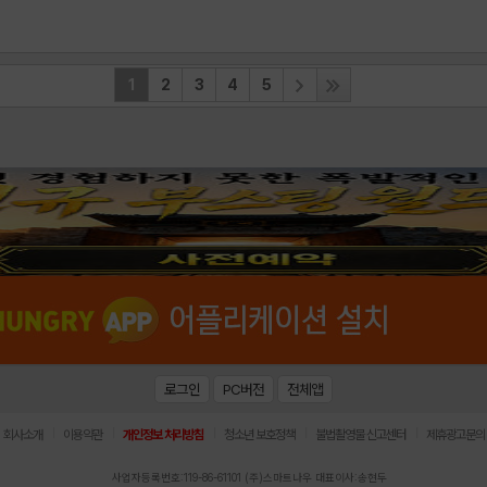
1
2
3
4
5
로그인
PC버전
전체앱
|
|
|
|
|
회사소개
이용약관
개인정보 처리방침
청소년 보호정책
불법촬영물 신고센터
제휴광고문의
사업자등록번호:119-86-61101 (주)스마트나우 대표이사:송현두