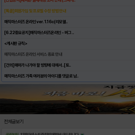
[톡클]회원가입 및 프로필 수정 방법 안내
매직마스터즈 온라인 ver. 1.16c(리모델..
[6.22중요공지]매직마스터즈온라인 - 버그 ..
<게시판 규칙>
매직마스터즈 온라인 서비스 종료 안내
[건의]매마가 나가야 할 방향에 대해서..[토..
매직마스터즈 가족 여러분의 아이디를 댓글로 남..
전체글보기
공략&팁
치명타테스트중한방에확보내드립니다