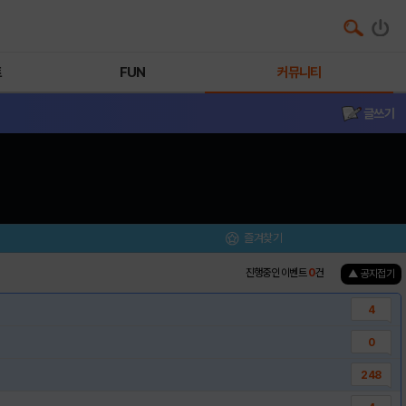
트
FUN
커뮤니티
글쓰기
즐겨찾기
진행중인 이벤트
0
건
▲ 공지접기
4
0
248