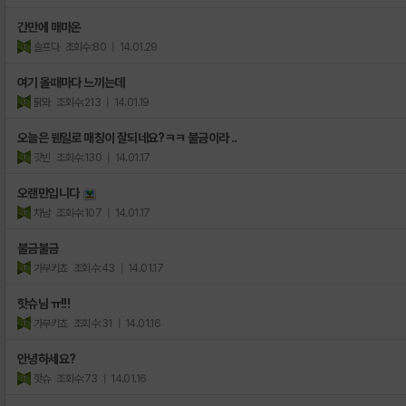
간만에 매마온
슬프다
조회수:80
| 14.01.29
여기 올때마다 느끼는데
팕뫄
조회수:213
| 14.01.19
오늘은 웬일로 매칭이 잘되네요?ㅋㅋ 불금이라 ..
갓빈
조회수:130
| 14.01.17
오랜만입니다
차남
조회수:107
| 14.01.17
불금불금
가부키쵸
조회수:43
| 14.01.17
핫슈님 ㅠ!!!
가부키쵸
조회수:31
| 14.01.16
안녕하세요?
핫슈
조회수:73
| 14.01.16