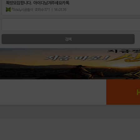
톡방모집합니다. 아이디남겨주세요카톡
『Soul』시공돌이
조회수:171
| 14.01.16
검색