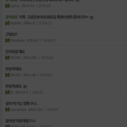
qrytvu
조회수:34
| 22.10.05
공략&팁
카톡 구글정보이용료현금 특별이벤트중이더라≒
ssythkn
조회수:31
| 21.06.27
굿밤요!!
Ristorante
조회수:41
| 16.09.01
전자로갈께요
하이루지
조회수:150
| 15.01.03
안녕하세요
하이루지
조회수:49
| 15.01.03
안녕하세요
믠
조회수:211
| 14.10.12
결국 여기도 망했구나...
sacrament
조회수:333
| 14.10.01
결국엔 이렇게됬구나
BKSW
조회수:276
| 14.07.27