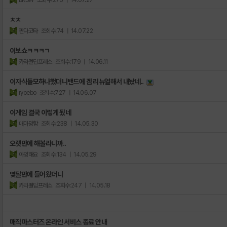
ㅊㅊ
판다코타
조회수:74
| 14.07.22
이보쇼ㅋㅋㅋㄱ
카라멜딥프레소
조회수:179
| 14.06.11
이자식들모하나했더니밴드에 겜 리뉴얼해서 내놨네..
ryoebo
조회수:727
| 14.06.07
이게임 결국 이렇게 됬네
매마망함
조회수:238
| 14.05.30
오랫만에 해볼라니까..
아잉해요
조회수:134
| 14.05.29
몇달만에 들어왔더니
카라멜딥프레소
조회수:247
| 14.05.18
매직마스터즈 온라인 서비스 종료 안내