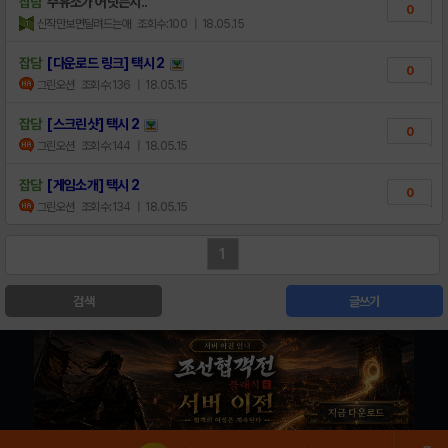
잡담
주유소가 어딧는지..
0
신작만보면달려드는애
조회수:100
| 18.05.15
잡담
[다운로드 링크] 택시 2
0
그린오션
조회수:136
| 18.05.15
잡담
[스크린샷] 택시 2
0
그린오션
조회수:144
| 18.05.15
잡담
[게임소개] 택시 2
0
그린오션
조회수:134
| 18.05.15
1
검색
글쓰기