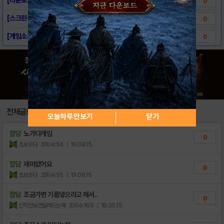
0
[스크린샷] 택시 2
0
[게임소개] 택시 2
0
전체글보기
오늘하루 안보기
닫기
잡담
노가다게임
0
초보슷다
조회수:54
| 19.08.15
잡담
재미없어요
0
초보슷다
조회수:55
| 19.08.15
잡담
조금가면 기름넣으라고 해서..
0
신작만보면달려드는애
조회수:109
| 18.05.15