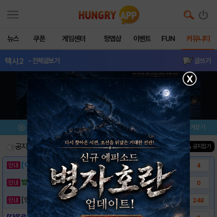
뉴스
쿠폰
게임센터
헝앱샵
이벤트
FUN
커뮤니티
택시2
- 전체글보기
글쓰기
X
메뉴
이벤트/미션
설치/평가
즐겨찾기
공지사항
진행중인 이벤트
0
건
▲ 공지접기
[이벤트] 웃음으로 매일매일 해피! 유머 게시..
4
밥알이의 헝앱통신 ⑲ “밥알이, 드디어 멀티를..
0
[안내] 헝그리앱 필수 상식! 밥알 획득 안내..
248
[다운로드 링크] 택시 2