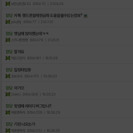
냥린냥린합니다
조회수:72
| 21.09.04
잡담
카톡 핸드폰결제현금화 도움을줄수있는정보『
pdcjfkj
조회수:77
| 21.07.01
잡담
옛날에 많이했는데ㅋㅋ
스카냐짱짱맨
조회수:79
| 21.05.11
잡담
잘자요
하앍고양이
조회수:161
| 19.10.09
잡담
킬링타임용
초보슷다
조회수:170
| 19.09.03
잡담
이거으
CrevU
조회수:208
| 19.03.20
잡담
헝앱에 레이디 버그있나?
메콩중독자
조회수:206
| 18.09.29
잡담
기린 나오는거
메콩중독자
조회수:232
| 18.09.29