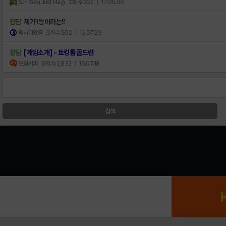
S.H Yeo (Just Play)
조회수:232
| 17.05.06
잡담
제가1등이라는!!
덱사러왔음
조회수:592
| 16.07.29
잡담
[게임소개] - 토킹톰 골드런
드림키퍼
조회수:2,832
| 16.07.18
검색