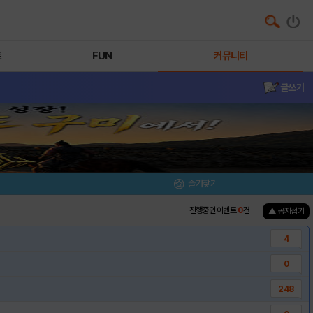
트
FUN
커뮤니티
글쓰기
즐겨찾기
진행중인 이벤트
0
건
▲ 공지접기
4
0
248