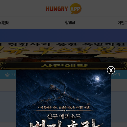
임센터
헝앱샵
이벤
X
이벤트/미션
설치/평가