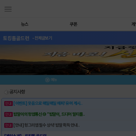
뉴스
쿠폰
게
토킹톰골드런
- 전체글보기
메뉴
공지사항
[이벤트] 웃음으로 매일매일 해피! 유머 게시..
밥알이의 헝앱통신 ⑲ “밥알이, 드디어 멀티를..
[안내] 헝그리앱 필수 상식! 밥알 획득 안내..
[게임소개] - 토킹톰 골드런