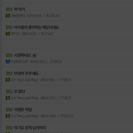
잡담
와 이거
메콩중독자
조회수:214
| 18.09.29
잡담
아이들이 좋아하는게임이네요
륵키이
조회수:225
| 18.01.07
잡담
시원하네요
이경만GG2F
조회수:269
| 17.08.14
잡담
안녕히 주무세요
S.H Yeo (Just Play)
조회수:194
| 17.08.12
잡담
또 왔다
S.H Yeo (Just Play)
조회수:234
| 17.08.11
잡담
이벤트 막날
S.H Yeo (Just Play)
조회수:309
| 17.05.07
잡담
여기도 흔적 남겨야지