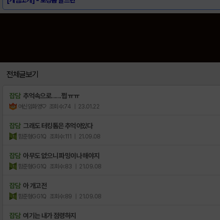
전체글보기
잡담
추억속으로......쩝 ㅠㅠ
여신임화영♡
조회수:74
| 23.01.22
잡담
그래도 터킹톰은 추억이있다
함준형GG1Q
조회수:111
| 21.09.08
잡담
아무도 없으니 파밍이나 해야지
함준형GG1Q
조회수:83
| 21.09.08
잡담
아 개고전
함준형GG1Q
조회수:89
| 21.09.08
잡담
여기는 내가 점령하지