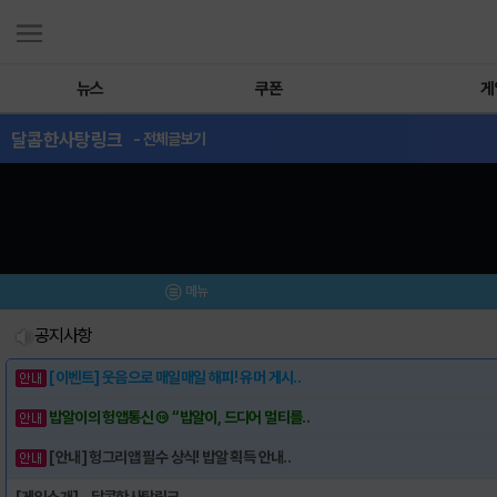
뉴스
쿠폰
게
달콤한사탕링크
- 전체글보기
메뉴
공지사항
[이벤트] 웃음으로 매일매일 해피! 유머 게시..
밥알이의 헝앱통신 ⑲ “밥알이, 드디어 멀티를..
[안내] 헝그리앱 필수 상식! 밥알 획득 안내..
[게임소개] - 달콤한사탕링크