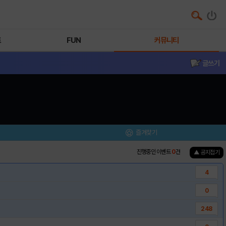
트
FUN
커뮤니티
글쓰기
즐겨찾기
진행중인 이벤트
0
건
▲ 공지접기
4
0
248