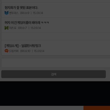
현지화가 잘 못된 표본이다.
벤두라스
조회수:9
| 15.09.14
머지 이건 게임이름이 왜이래 ㅋㅋㅋ
마츠모
조회수:7
| 15.09.14
[게임소개] - 달콤한사탕링크
드림키퍼
조회수:10
| 15.09.14
검색