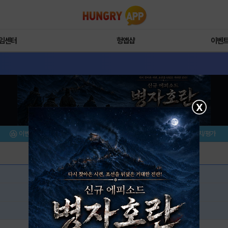
임센터
헝앱샵
이벤
X
이벤트/미션
설치/평가