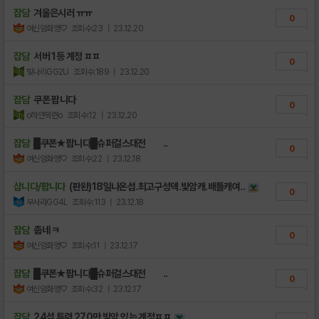
잡담
겨울은시러 ㅠㅠ
0
여신임화영♡
조회수:23
| 23.12.20
잡담
서버 1등 계정 ㅍㅍ
0
빛나리GG2U
조회수:189
| 23.12.20
잡담
쿠폰 팝니다
0
o하얀목련o
조회수:12
| 23.12.20
잡담
█쿠폰★팝니다█슈퍼걸스대전 ..
0
여신임화영♡
조회수:22
| 23.12.18
삽니다/팝니다
(판완)18일나온섭.최고구성덱.빛암캐.배틀캐여..
0
부사라GG4L
조회수:113
| 23.12.18
잡담
춥네 ㅋ
0
여신임화영♡
조회수:11
| 23.12.17
잡담
█쿠폰★팝니다█슈퍼걸스대전 ..
0
여신임화영♡
조회수:32
| 23.12.17
잡담
24섭 투력 270만 빛암 있는 계정ㅍㅍ