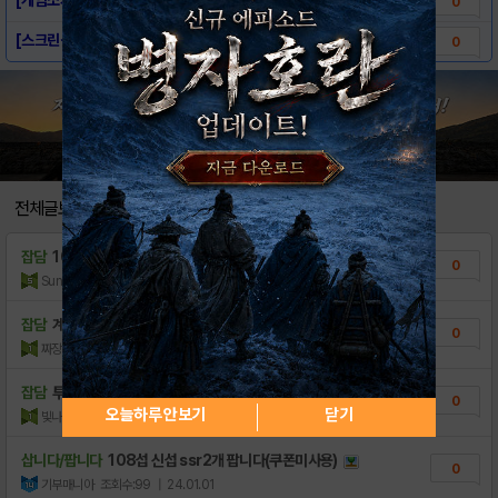
0
[스크린샷] - 슈퍼걸스대전
0
전체글보기
잡담
10만으로 계정구함
0
SungMin KimGG5Q
조회수:9
| 24.02.18
잡담
계정팝니다 4300만 4리브라 지원 오로라 슈..
0
짜장맛 탐슨
조회수:94
| 24.02.01
잡담
투력 3600만 5만원 떨이 빨리가져가라
0
오늘하루 안보기
닫기
빛나리GG2U
조회수:124
| 24.01.25
삽니다/팝니다
108섭 신섭 ssr2개 팝니다(쿠폰미사용)
0
기부매니아
조회수:99
| 24.01.01