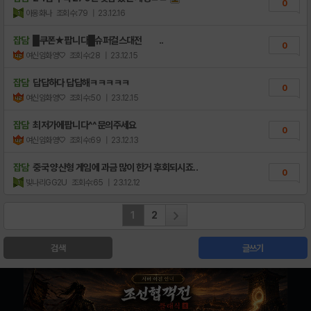
0
아옹화나
조회수:79
| 23.12.16
잡담
█쿠폰★팝니다█슈퍼걸스대전 ..
0
여신임화영♡
조회수:28
| 23.12.15
잡담
답답하다 답답해ㅋㅋㅋㅋㅋ
0
여신임화영♡
조회수:50
| 23.12.15
잡담
최저가에팝니다^^문의주세요
0
여신임화영♡
조회수:69
| 23.12.13
잡담
중국 양산형 게임에 과금 많이 한거 후회되시죠..
0
빛나리GG2U
조회수:65
| 23.12.12
1
2
검색
글쓰기