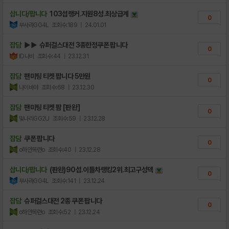
삽니다/팝니다
103섭랭커.지원8성.최상급계
0
부사라GG4L
조회수:189
| 24.01.01
잡담
▶▶ 슈퍼걸스대전 3종한정쿠폰 팝니다
0
ID나비
조회수:44
| 23.12.31
잡담
팬미팅 티켓 팝니다 5만원
0
나이바야
조회수:68
| 23.12.30
잡담
팬미팅 티켓 팜 [판완]
0
빛나리GG2U
조회수:59
| 23.12.28
잡담
쿠폰 팝니다
0
o하얀목련o
조회수:40
| 23.12.28
삽니다/팝니다
(판완)90섭.이틀차랭킹2위.최고구성덱
0
부사라GG4L
조회수:141
| 23.12.24
잡담
슈퍼걸스대전 2종 쿠폰 팝니다
0
o하얀목련o
조회수:52
| 23.12.24