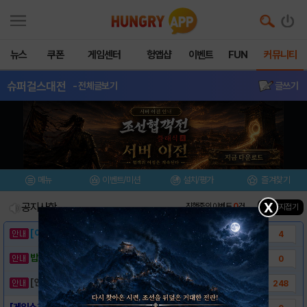
뉴스
쿠폰
게임센터
헝앱샵
이벤트
FUN
커뮤니티
슈퍼걸스대전
- 전체글보기
글쓰기
메뉴
이벤트/미션
설치/평가
즐겨찾기
X
공지사항
진행중인 이벤트
0
건
▲ 공지접기
[이벤트] 웃음으로 매일매일 해피! 유머 게시..
4
밥알이의 헝앱통신 ⑲ “밥알이, 드디어 멀티를..
0
[안내] 헝그리앱 필수 상식! 밥알 획득 안내..
248
[게임소개] - 슈퍼걸스대전