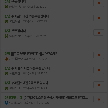
잡담
쿠폰 팝니다
0
o하얀목련o
조회수:12
| 23.12.23
잡담
슈퍼걸스대전 2종 쿠폰 팝니다
0
o하얀목련o
조회수:22
| 23.12.23
잡담
쿠폰 팝니다
0
o하얀목련o
조회수:11
| 23.12.22
잡담
█쿠폰★팝니다 최저가█슈퍼걸스대전 ..
0
여신임화영♡
조회수:23
| 23.12.22
잡담
슈퍼 걸스 대전 2종 쿠폰 팝니다
0
o하얀목련o
조회수:45
| 23.12.22
잡담
슈퍼걸스대전 2종 쿠폰 팝니다
0
o하얀목련o
조회수:40
| 23.12.21
삽니다/팝니다
(판완)20일오픈최신섭.빛암여러마리최고덱랭킹3..
0
부사라GG4L
조회수:78
| 23.12.20