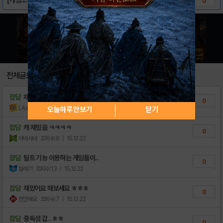
0
전체글보기
잡담
재밌구나
0
LAsahi
조회수:3
| 18.11.25
오늘하루 안보기
닫기
잡담
캐 재밌음 ㅋㅋㅋㅋ
0
샤바사뱌
조회수:6
| 15.12.22
잡담
틸트 기능 이용하는 게임들이..
0
혈레기
조회수:13
| 15.12.22
잡담
재밌어요 해보세요 ㅎㅎㅎ
0
천만에요
조회수:7
| 15.12.22
잡담
중독성 갑.. ㅎㅎ
0