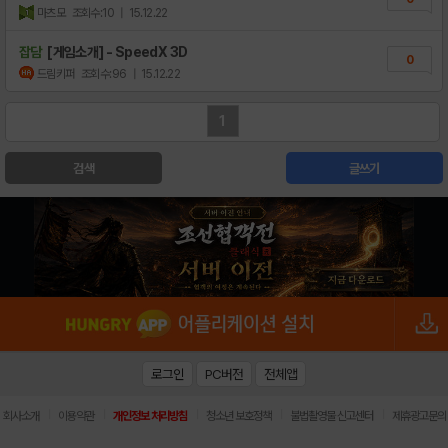
마츠모
조회수:10
| 15.12.22
잡담
[게임소개] - SpeedX 3D
0
드림키퍼
조회수:96
| 15.12.22
1
검색
글쓰기
로그인
PC버전
전체앱
|
|
|
|
|
회사소개
이용약관
개인정보 처리방침
청소년 보호정책
불법촬영물 신고센터
제휴광고문의