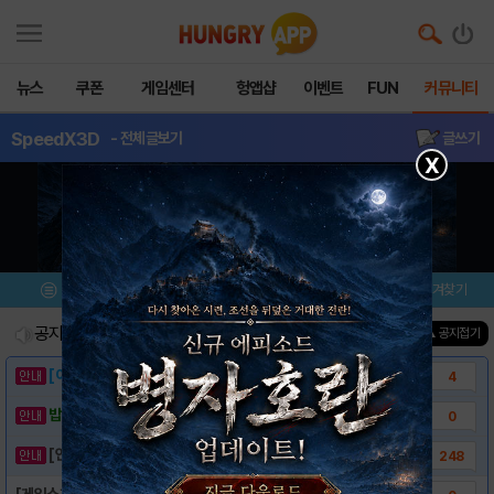
뉴스
쿠폰
게임센터
헝앱샵
이벤트
FUN
커뮤니티
SpeedX3D
- 전체글보기
글쓰기
X
메뉴
이벤트/미션
설치/평가
즐겨찾기
공지사항
진행중인 이벤트
0
건
▲ 공지접기
[이벤트] 웃음으로 매일매일 해피! 유머 게시..
4
밥알이의 헝앱통신 ⑲ “밥알이, 드디어 멀티를..
0
[안내] 헝그리앱 필수 상식! 밥알 획득 안내..
248
[게임소개] - SpeedX 3D