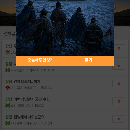
전체글보기
잡담
우주전략이라
0
LAsahi
조회수:11
| 18.11.24
오늘하루 안보기
닫기
잡담
사전예약은 안하죠?
0
우르시엘라
조회수:30
| 15.11.24
잡담
언제 나오지.. 이거
0
아인류담
조회수:23
| 15.11.24
잡담
어떤 게임일지 궁금하다.
0
쇼잉
조회수:15
| 15.11.24
잡담
한빛에서 나오는군요
0
샤바사뱌
조회수:35
| 15.11.24