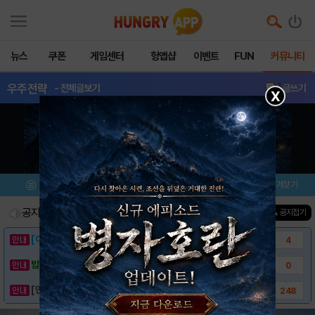
뉴스
쿠폰
게임센터
헝앱샵
이벤트
FUN
커뮤니티
우주전략
- 전체글보기
글쓰기
X
메뉴
이벤트/미션
설치/평가
즐겨찾기
공지사항
진행중인 이벤트
0
건
▲ 공지접기
[이벤트] 웃음으로 매일매일 해피! 유머 게시..
4
밥알이의 헝앱통신 ⑲ “밥알이, 드디어 멀티를..
0
[안내] 헝그리앱 필수 상식! 밥알 획득 안내..
248