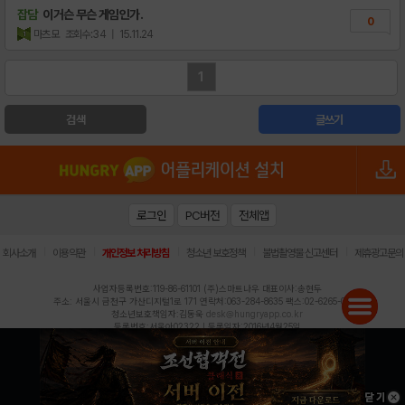
잡담
이거슨 무슨 게임인가.
0
마츠모
조회수:34
| 15.11.24
1
검색
글쓰기
로그인
PC버전
전체앱
|
|
|
|
|
회사소개
이용약관
개인정보 처리방침
청소년 보호정책
불법촬영물 신고센터
제휴광고문의
사업자등록번호:119-86-61101 (주)스마트나우 대표이사:송현두
주소: 서울시 금천구 가산디지털1로 171 연락처:063-284-8635 팩스:02-6265-0377
청소년보호책임자:김동욱
desk@hungryapp.co.kr
등록번호:서울아02322 | 등록일자:2016년4월25일
발행인:(주)스마트나우 송현두 | 편집인:김동욱
헝그리앱의 콘텐츠 및 기사는 저작권법의 보호를 받으므로, 무단 전재, 복사, 배포 등을 금합니다.
Copyright (c) HungryApp All Rights Reserved.