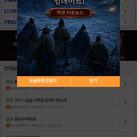
0
[스크린샷] - 슥!삭!
0
[게임소개] - 슥!삭!
0
전체글보기
오늘하루 안보기
닫기
잡담
▶▶ 슥!삭!게임 2종류 한정펫쿠폰 팝니다
0
lance6969
조회수:29
| 20.03.30
잡담
이거 스킬을 선택을 잘해야 하는데
0
lance6969
조회수:23
| 20.03.22
잡담
열쇠 부족하당
0
lance6969
조회수:22
| 20.03.17