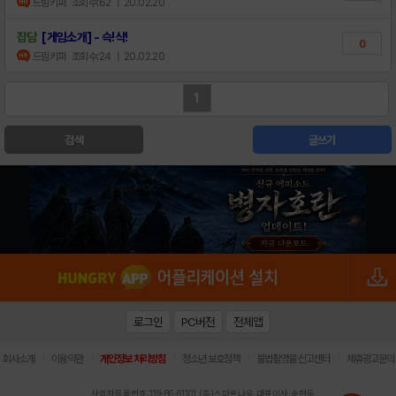
드림키퍼
조회수:62
| 20.02.20
잡담
[게임소개] - 슥!삭!
0
드림키퍼
조회수:24
| 20.02.20
1
검색
글쓰기
로그인
PC버전
전체앱
|
|
|
|
|
회사소개
이용약관
개인정보 처리방침
청소년 보호정책
불법촬영물 신고센터
제휴광고문의
사업자등록번호:119-86-61101 (주)스마트나우 대표이사:송현두