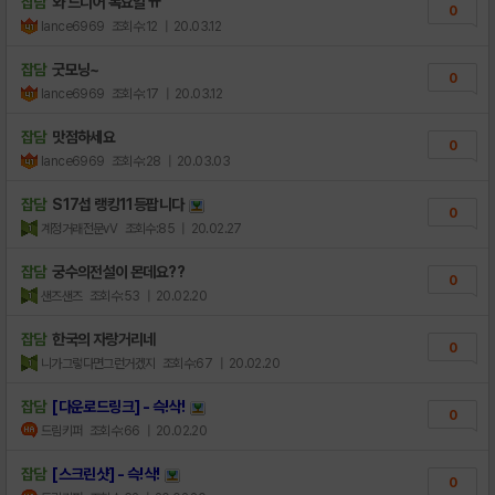
잡담
와 드디어 목요일 ㅠ
0
lance6969
조회수:12
| 20.03.12
잡담
굿모닝~
0
lance6969
조회수:17
| 20.03.12
잡담
맛점하세요
0
lance6969
조회수:28
| 20.03.03
잡담
S17섭 랭킹11등팝니다
0
계정거래전문vV
조회수:85
| 20.02.27
잡담
궁수의전설이 몬데요??
0
샌즈샌즈
조회수:53
| 20.02.20
잡담
한국의 자랑거리네
0
니가그렇다면그런거겠지
조회수:67
| 20.02.20
잡담
[다운로드링크] - 슥!삭!
0
드림키퍼
조회수:66
| 20.02.20
잡담
[스크린샷] - 슥!삭!
0