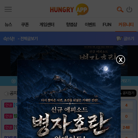
뉴스
쿠폰
게임센터
헝앱샵
이벤트
FUN
커뮤니티
슥!삭!
- 전체글보기
글쓰기
X
메뉴
이벤트/미션
설치/평가
즐겨찾기
공지사항
진행중인 이벤트
0
건
▲ 공지접기
[이벤트] 웃음으로 매일매일 해피! 유머 게시..
4
밥알이의 헝앱통신 ⑲ “밥알이, 드디어 멀티를..
0
[안내] 헝그리앱 필수 상식! 밥알 획득 안내..
248
[다운로드링크] - 슥!삭!