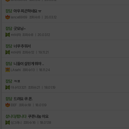
잡담
아우 피곤하네요 ㅠ
lance6969
조회수:6
| 20.03.12
잡담
굿모닝~
ㅌrl사자
조회수:8
| 20.03.12
잡담
너무 추워서
ㅌrl사자
조회수:12
| 19.11.21
잡담
니들이 살린게 뭐야 ..
LAsahi
조회수:13
| 18.11.24
잡담
ㅋㅍ
미나리3321
조회수:21
| 18.01.19
잡담
드려요 쿠.폰.
EIEF
조회수:18
| 18.01.19
삽니다/팝니다
쿠폰나눔 이요
싱그라니
조회수:16
| 18.01.18