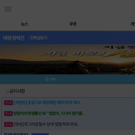
뉴스
쿠폰
게
태평양해전
- 전체글보기
메뉴
공지사항
[이벤트] 웃음으로 매일매일 해피! 유머 게시..
밥알이의 헝앱통신 ⑲ “밥알이, 드디어 멀티를..
[안내] 헝그리앱 필수 상식! 밥알 획득 안내..
[다운로드링크] - 태평양해전