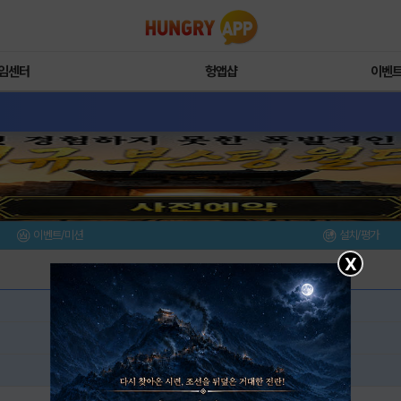
임센터
헝앱샵
이벤
이벤트/미션
설치/평가
X