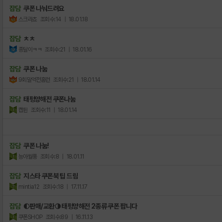
잡담
쿠폰 나눠드려요
스크라쵸
조회수:14
| 18.01.18
잡담
ㅊㅊ
종달이ㅋㅋ
조회수:21
| 18.01.16
잡담
쿠폰 나눔
9회말역전홈런
조회수:21
| 18.01.14
잡담
태평양해전 쿠폰나눔
캡튄
조회수:11
| 18.01.14
잡담
쿠폰 나눔!
능아월풍
조회수:8
| 18.01.11
잡담
지스타 쿠폰북 팁 드림
mintia12
조회수:18
| 17.11.17
잡담
◐판매/교환◑ 태평양해전 2종류 쿠폰 팝니다
쿠폰SHOP
조회수:89
| 16.11.13