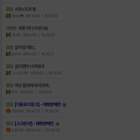
잡담
사코+프코 팜
법사님♥
조회수:96
| 16.09.19
이벤트
쿠폰 어디서 받나요
떠나장
조회수:112
| 16.09.18
잡담
글이 없네요;;
흰수저
조회수:23
| 16.09.17
잡담
글리젠이 너무없네
ㅅㅎGG7M
조회수:62
| 16.09.16
잡담
저는 할만해 보이던데..
허약
조회수:97
| 16.09.14
잡담
[다운로드링크] - 태평양해전
드림키퍼
조회수:311
| 16.09.09
잡담
[스크린샷] - 태평양해전
드림키퍼
조회수:414
| 16.09.09