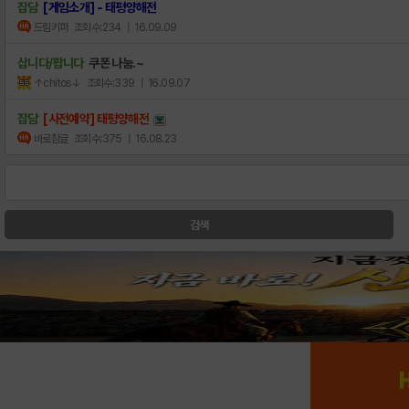
잡담
[게임소개] - 태평양해전
드림키퍼
조회수:234
| 16.09.09
삽니다/팝니다
쿠폰 나눔.~
↑chitos↓
조회수:339
| 16.09.07
잡담
[사전예약] 태평양해전
바로참글
조회수:375
| 16.08.23
검색