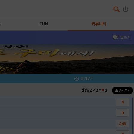
트
FUN
커뮤니티
글쓰기
즐겨찾기
진행중인 이벤트
0
건
▲ 공지접기
4
0
248