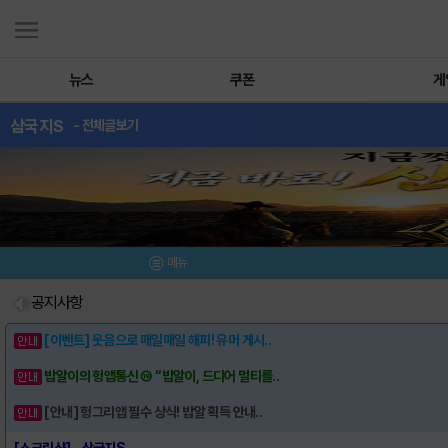
뉴스
쿠폰
게
삼국지S
- 전체글보기
메뉴
공지사항
[이벤트] 웃음으로 매일매일 해피! 유머 게시..
밥알이의 헝앱통신 ⑲ “밥알이, 드디어 멀티를..
[안내] 헝그리앱 필수 상식! 밥알 획득 안내..
[스크린샷] - 삼국지S