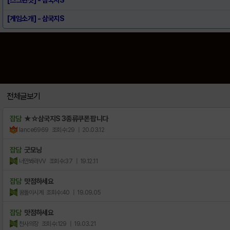
[게임소개] - 삼국지S
전체글보기
잡담
★☆삼국지S 3종류쿠폰 팝니다
lance6969
조회수:29
| 20.03.12
잡담
굿모닝
너만봐라VV
조회수:37
| 19.12.11
잡담
맛점하세요
꿈돌이시계
조회수:40
| 19.09.05
잡담
맛점하세요
천사의장
조회수:129
| 19.03.21