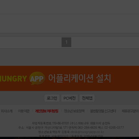
1
로그인
PC버전
전체앱
|
|
|
|
|
회사소개
이용약관
개인정보 처리방침
청소년 보호정책
불법촬영물 신고센터
제휴광고문의
사업자등록번호:119-86-61101 (주)스마트나우 대표이사:송현두
주소: 서울시 금천구 가산디지털1로 171 연락처:063-284-8635 팩스:02-6265-0377
청소년보호책임자:김동욱
desk@hungryapp.co.kr
등록번호:서울아02322 | 등록일자:2016년4월25일