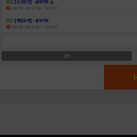
잡담
[스크린샷] - 삼국지S
드림키퍼
조회수:798
| 18.11.07
잡담
[게임소개] - 삼국지S
드림키퍼
조회수:387
| 18.11.07
검색