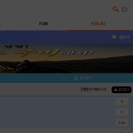
트
FUN
커뮤니티
글쓰기
즐겨찾기
진행중인 이벤트
0
건
▲ 공지접기
4
0
248