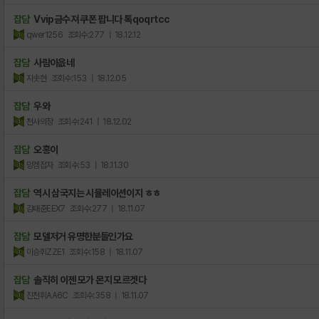
잡담
Vvip금수져 쿠폰 팝니다 톡qoqrtcc
qwer1256
조회수:277
| 18.12.12
잡담
사람이읎네
지솟현
조회수:153
| 18.12.05
잡담
우와
천사의장
조회수:241
| 18.12.02
잡담
오홍이
망겜접자
조회수:53
| 18.11.30
잡담
역시 삼국지는 시뮬레이션이지 ㅎㅎ
김태준EEX7
조회수:277
| 18.11.07
잡담
모델저거 유명한분들인가요
이승휘ZZE1
조회수:158
| 18.11.07
잡담
솔직히 이젠 모가 몬지 모르겟다
진천휘AA6C
조회수:358
| 18.11.07