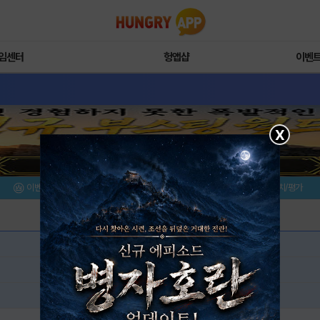
임센터
헝앱샵
이벤
X
이벤트/미션
설치/평가