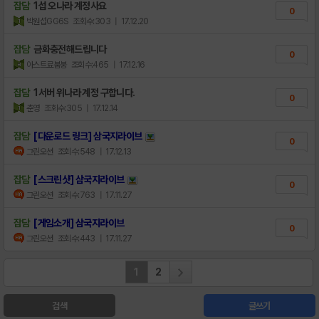
잡담
1섭 오나라 계정사요
0
박원섭GG6S
조회수:303
| 17.12.20
잡담
금화충전해드립니다
0
아스트료붐붕
조회수:465
| 17.12.16
잡담
1서버 위나라 계정 구합니다.
0
춘영
조회수:305
| 17.12.14
잡담
[다운로드 링크] 삼국지라이브
0
그린오션
조회수:548
| 17.12.13
잡담
[스크린샷] 삼국지라이브
0
그린오션
조회수:763
| 17.11.27
잡담
[게임소개] 삼국지라이브
0
그린오션
조회수:443
| 17.11.27
1
2
검색
글쓰기