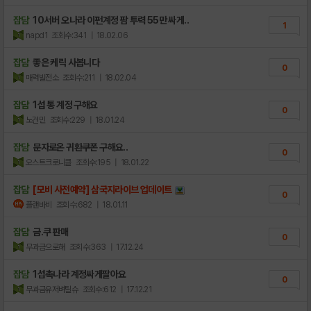
잡담
10서버 오나라 이펀계정 팜 투력 55만 싸게..
1
napd1
조회수:341
| 18.02.06
잡담
좋은 케릭 사봅니다
0
매력발전소
조회수:211
| 18.02.04
잡담
1섭 통 계정 구해요
0
노건민
조회수:229
| 18.01.24
잡담
문자로온 귀환쿠폰 구해요..
0
오스트크로니클
조회수:195
| 18.01.22
잡담
[모비 사전예약] 삼국지라이브 업데이트
0
플랜바비
조회수:682
| 18.01.11
잡담
금.쿠 판매
0
무과금으로해
조회수:363
| 17.12.24
잡담
1섭촉나라 계정싸게팔아요
0
무과금유저벼틸슈
조회수:612
| 17.12.21