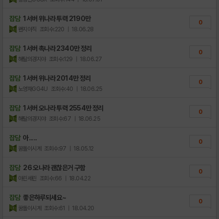
잡담
1서버 위나라 투력 2190만
0
왠지아직
조회수:220
| 18.06.28
잡담
1서버 촉나라 2340만 정리
0
해탈의경지야
조회수:129
| 18.06.27
잡담
1서버 위나라 2014만 정리
0
노영재GG4U
조회수:40
| 18.06.25
잡담
1서버 오나라 투력 2554만 정리
0
해탈의경지야
조회수:67
| 18.06.25
잡담
아.....
0
꿈돌이시계
조회수:97
| 18.05.12
잡담
26 오나라 괜찮은거 구함
0
아린세린
조회수:66
| 18.04.22
잡담
좋은하루되세요~
0
꿈돌이시계
조회수:61
| 18.04.20