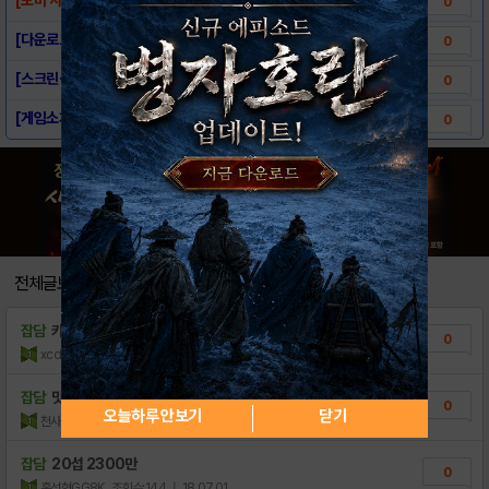
0
[다운로드 링크] 삼국지라이브
0
[스크린샷] 삼국지라이브
0
[게임소개] 삼국지라이브
0
전체글보기
잡담
카톡 휴대폰소액결제현금 고민중이시라구요〔
0
xcdtbl
조회수:8
| 21.07.18
잡담
맛저하세요
0
오늘하루 안보기
닫기
천사의장
조회수:53
| 18.12.02
잡담
20섭 2300만
0
홍성현GG8K
조회수:144
| 18.07.01