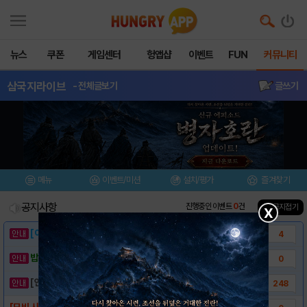
뉴스
쿠폰
게임센터
헝앱샵
이벤트
FUN
커뮤니티
삼국지라이브
- 전체글보기
글쓰기
메뉴
이벤트/미션
설치/평가
즐겨찾기
공지사항
진행중인 이벤트
0
건
▲ 공지접기
X
[이벤트] 웃음으로 매일매일 해피! 유머 게시..
4
밥알이의 헝앱통신 ⑲ “밥알이, 드디어 멀티를..
0
[안내] 헝그리앱 필수 상식! 밥알 획득 안내..
248
[모비 사전예약] 삼국지라이브 업데이트