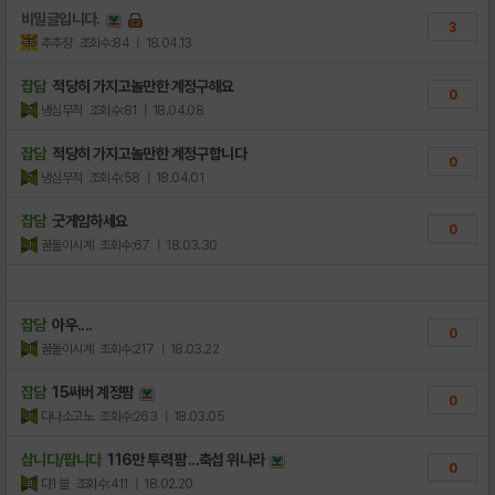
비밀글입니다.
3
추추쟝
조회수:84
| 18.04.13
잡담
적당히 가지고놀만한 계정구해요
0
냉심무적
조회수:81
| 18.04.08
잡담
적당히 가지고놀만한 계정구합니다
0
냉심무적
조회수:58
| 18.04.01
잡담
굿게임하세요
0
꿈돌이시계
조회수:67
| 18.03.30
잡담
아우....
0
꿈돌이시계
조회수:217
| 18.03.22
잡담
15써버 계정팜
0
다나소고노
조회수:263
| 18.03.05
삽니다/팝니다
116만 투력 팜...축섭 위나라
0
다1 블
조회수:411
| 18.02.20