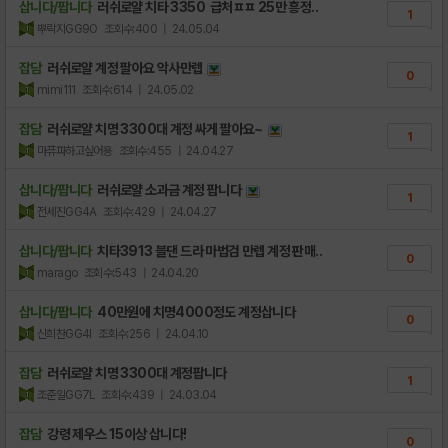
삽니다/팝니다
러쉬로얄 치타 3350 급처ㅍㅍ 25만 흥정..
1
뿌락지GG9O
조회수:400
| 24.05.04
잡담
러쉬로얄 계정 팔아요 악사만렙
0
mimi111
조회수:614
| 24.05.02
잡담
러쉬로얄 치명 3300대 계정 싸게 팔아요~
1
마퓨파하고싶어용
조회수:455
| 24.04.27
삽니다/팝니다
러쉬로얄 소과금 계정 팝니다
1
전세진GG4A
조회수:429
| 24.04.27
삽니다/팝니다
치타3913 블댄 드라 마법검 만렙 계정 판매..
0
marago
조회수:543
| 24.04.20
삽니다/팝니다
40만원에 치명4000정도 계정삽니다
0
신희찬GG4I
조회수:256
| 24.04.10
잡담
러쉬로얄 치명 3300대 계정팝니다
1
조준일GG7L
조회수:439
| 24.03.04
잡담
강령 제우스 15이상 삽니다!
0