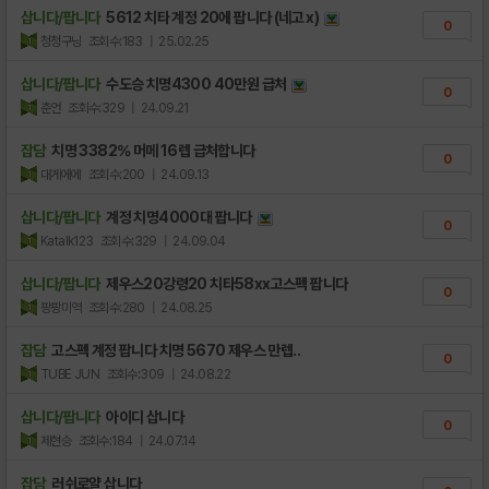
삽니다/팝니다
5612 치타 계정 20에 팝니다 (네고 x)
0
청청구닝
조회수:183
| 25.02.25
삽니다/팝니다
수도승 치명4300 40만원 급처
0
춘언
조회수:329
| 24.09.21
잡담
치명 3382% 머메 16렙 급처합니다
0
대게에에
조회수:200
| 24.09.13
삽니다/팝니다
계정 치명4000대 팝니다
0
Katalk123
조회수:329
| 24.09.04
삽니다/팝니다
제우스20강령20 치타58xx고스펙 팝니다
0
팡팡미역
조회수:280
| 24.08.25
잡담
고스펙 계정 팝니다 치명 5670 제우스 만렙..
0
TUBE JUN
조회수:309
| 24.08.22
삽니다/팝니다
아이디 삽니다
0
제현승
조회수:184
| 24.07.14
잡담
러쉬로얄 삽니다