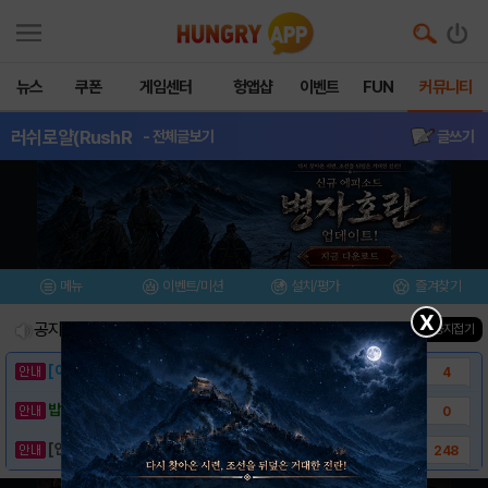
뉴스
쿠폰
게임센터
헝앱샵
이벤트
FUN
커뮤니티
러쉬로얄(RushR
- 전체글보기
글쓰기
메뉴
이벤트/미션
설치/평가
즐겨찾기
X
공지사항
진행중인 이벤트
0
건
▲ 공지접기
[이벤트] 웃음으로 매일매일 해피! 유머 게시..
4
밥알이의 헝앱통신 ⑲ “밥알이, 드디어 멀티를..
0
[안내] 헝그리앱 필수 상식! 밥알 획득 안내..
248