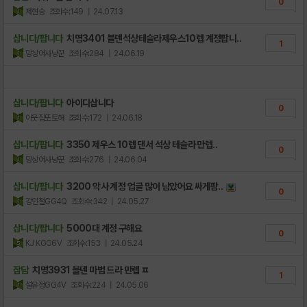
0
제현승
조회수:149
| 24.07.13
삽니다/팝니다
치명3401 블덴석상테슬라제우스10렙 계정팝니..
1
망상어사냥꾼
조회수:284
| 24.06.19
삽니다/팝니다
아이디삽니다
0
이웃집또토해
조회수:172
| 24.06.18
삽니다/팝니다
3350 제우스 10렙 댄서 석상 테슬라 만렙..
0
망상어사냥꾼
조회수:276
| 24.06.04
삽니다/팝니다
3200 악사 계정 업글 많이 남았어요 싸게팜..
0
강인철GG4Q
조회수:342
| 24.05.27
삽니다/팝니다
5000대 계정 구해요
0
KJ KGG6V
조회수:153
| 24.05.24
잡담
치명3931 블덴 마법 드라 만렙 ㅍ
1
설유정GG4V
조회수:224
| 24.05.06