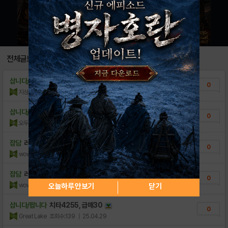
전체글보기
삽니다/팝니다
러쉬로얄 치명 2219 환생4 올영웅 만렙 집..
0
지성오GG8K
조회수:38
| 26.05.13
삽니다/팝니다
계정 삽니다
0
오두방정소녀
조회수:46
| 25.10.23
잡담
러쉬로얄 준스펙계정 급처(오늘까지만)
0
wowmas
조회수:189
| 25.06.05
잡담
러쉬로얄 준스펙 계정 팝니다
0
wowmas
조회수:86
| 25.05.20
오늘하루 안보기
닫기
삽니다/팝니다
치타4255, 급매30
0
Great Lake
조회수:139
| 25.04.29