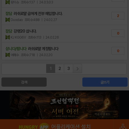
왕이슈
조회수:137
| 24.03.03
잡담
러쉬로얄 급쳐계 전부 매입합니다.
2
Duodao
조회수:488
| 24.02.27
잡담
강령20 삽니다.
0
KJ KGG6V
조회수:113
| 24.02.26
삽니다/팝니다
러쉬로얄 계정팝니다
0
여해수
조회수:718
| 24.02.20
1
2
3
검색
글쓰기