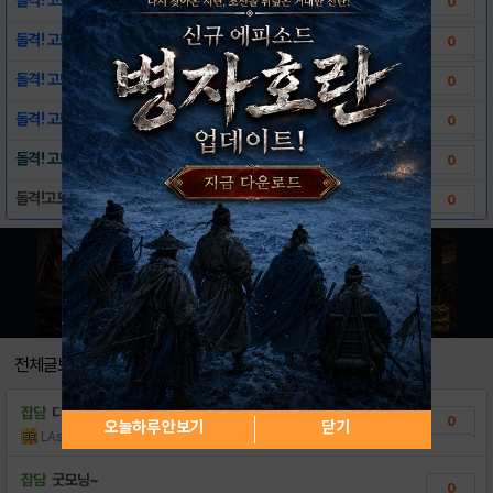
0
돌격! 고모라 파이터즈 스크린샷!
0
돌격! 고모라 파이터즈 리그배틀 시스템
0
돌격! 고모라 파이터즈 큐브배틀 시스템
0
돌격! 고모라 파이터즈 다운로드 링크
0
돌격!고모라 파이터즈 출시기념 개발사 대국민 ..
0
전체글보기
잡담
디바인이랑 뭔관계지
0
오늘하루 안보기
닫기
LAsahi
조회수:11
| 18.11.26
잡담
굿모닝~
0