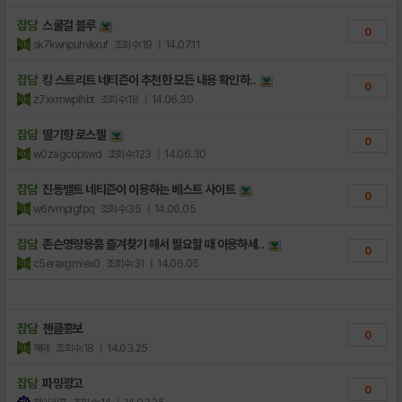
잡담
스쿨걸 블루
0
sk7kwnpuhvkxuf
조회수:19
| 14.07.11
잡담
킹 스트리트 네티즌이 추천한 모든 내용 확인하..
0
z7xxmwplhbt
조회수:18
| 14.06.30
잡담
딸기향 로스젤
0
w0zagcopswd
조회수:123
| 14.06.30
잡담
진동밸트 네티즌이 이용하는 베스트 사이트
0
w6rvmpigfpq
조회수:35
| 14.06.05
잡담
존슨명랑용품 즐겨찾기 해서 필요할 때 이용하세..
0
c5eraxgmiex0
조회수:31
| 14.06.05
잡담
첸클홍보
0
해래
조회수:18
| 14.03.25
잡담
파밍광고
0