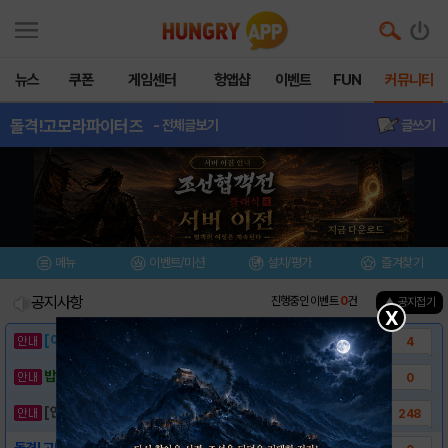
뉴스
쿠폰
게임센터
헝앱샵
이벤트
FUN
커뮤니티
돌격!고모라파이터즈
- 전체글보기
글쓰기
메뉴
이벤트/미션
설치/평가
즐겨찾기
공지사항
진행중인 이벤트
0
건
▲ 공지접기
X
[이벤트] 웃음으로 매일매일 해피! 유머 게시..
4
밥알이의 헝앱통신 ⑲ “밥알이, 드디어 멀티를..
0
[안내] 헝그리앱 필수 상식! 밥알 획득 안내..
248
돌격! 고모라 파이터즈 게임소개!