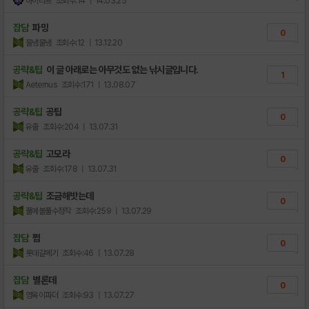
하이리프
조회수:14
| 14.03.25
잡담
파밍
0
물냉물냉
조회수:12
| 13.12.20
공략&팁
이 글 아래로는 아무것도 없는 낚시글입니다.
1
Aeternus
조회수:171
| 13.08.07
공략&팁
공팁
0
유출
조회수:204
| 13.07.31
공략&팁
고모라
0
유출
조회수:178
| 13.07.31
공략&팁
조금해밧는데
0
풀에볼풀수정작
조회수:259
| 13.07.29
잡담
쩝
0
롯데갈메기
조회수:46
| 13.07.28
잡담
별론데
0
영욱이파더
조회수:93
| 13.07.27