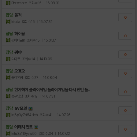
Ristorante
조회수:15
| 16.08.31
잡담
돌격
0
kirate
조회수:15
| 15.07.31
잡담
하이욤
0
광야미르K
조회수:15
| 15.01.17
잡담
뭐야
0
디디르
조회수:14
| 14.10.09
잡담
오호오
0
즐겜유졍
조회수:27
| 14.08.04
잡담
한가하게 플라이게임 플라이게임을 다시 한번 플..
0
승구당당
조회수:12
| 14.07.31
잡담
av 모델
0
lxj6p9y7rt54dch
조회수:41
| 14.07.26
잡담
어태치 먼트
0
krtu3x119yzw50i
조회수:34
| 14.07.12