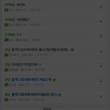
공략&팁
포인트
0
리시
조회수:72
| 13.07.27
공략&팁
이건뭐임?
0
리시
조회수:74
| 13.07.27
공략&팁
ㅇㅇ
0
리시
조회수:100
| 13.07.27
잡담
돌격!고모라 파이터즈 출시기념 개발사 대국민 ..
0
SONEW
조회수:189
| 13.07.25
잡담
아이폰은 아직인가여 ㅋ
0
안동김씨
조회수:59
| 13.07.25
잡담
돌격! 고모라 파이터즈 게임소개!
0
샤키온
조회수:317
| 13.07.25
잡담
돌격! 고모라 파이터즈 다운로드 링크
0
샤키온
조회수:153
| 13.07.25