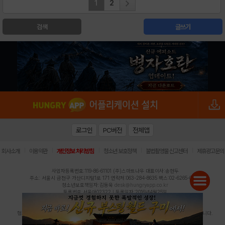
1
2
검색
글쓰기
로그인
PC버전
전체앱
|
|
|
|
|
회사소개
이용약관
개인정보 처리방침
청소년 보호정책
불법촬영물 신고센터
제휴광고문의
사업자등록번호:119-86-61101 (주)스마트나우 대표이사:송현두
주소: 서울시 금천구 가산디지털1로 171 연락처:063-284-8635 팩스:02-6265-0377
청소년보호책임자:김동욱
desk@hungryapp.co.kr
등록번호:서울아02322 | 등록일자:2016년4월25일
발행인:(주)스마트나우 송현두 | 편집인:김동욱
헝그리앱의 콘텐츠 및 기사는 저작권법의 보호를 받으므로, 무단 전재, 복사, 배포 등을 금합니다.
Copyright (c) HungryApp All Rights Reserved.