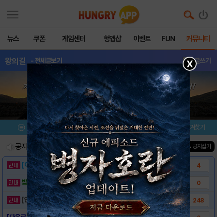
뉴스
쿠폰
게임센터
헝앱샵
이벤트
FUN
커뮤니티
왕의길
- 전체글보기
글쓰기
X
메뉴
이벤트/미션
설치/평가
즐겨찾기
공지사항
진행중인 이벤트
0
건
▲ 공지접기
[이벤트] 웃음으로 매일매일 해피! 유머 게시..
4
밥알이의 헝앱통신 ⑲ “밥알이, 드디어 멀티를..
0
[안내] 헝그리앱 필수 상식! 밥알 획득 안내..
248
[다운로드링크] - 왕의 길 (CBT)