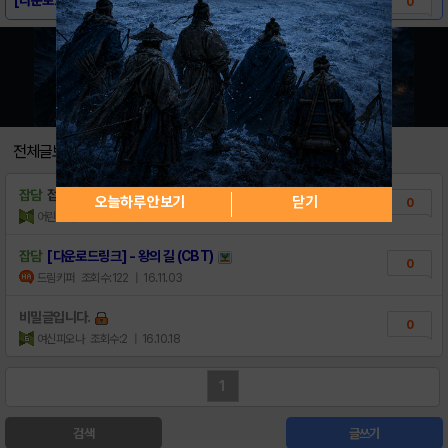
0
전체글보기
잡담
접속 안됨..ㅜㅠ
오늘하루 안보기
닫기
0
어린송아지
조회수:14
| 16.11.04
잡담
[다운로드링크] - 왕의 길 (CBT)
0
드림키퍼
조회수:122
| 16.11.03
비밀글입니다.
0
여신피오나
조회수:2
| 16.10.18
1
검색
글쓰기