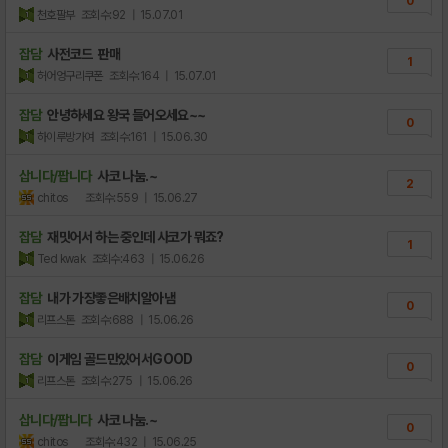
0
천호팔부
조회수:92
| 15.07.01
잡담
사전코드 판매
1
허어엉구리쿠폰
조회수:164
| 15.07.01
잡담
안녕하세요 왕국 들어오세요~~
0
하이루방가여
조회수:161
| 15.06.30
삽니다/팝니다
사코 나눔.~
2
chitos
조회수:559
| 15.06.27
잡담
재밋어서 하는 중인데 사코가 뭐죠?
1
Ted kwak
조회수:463
| 15.06.26
잡담
내가 가장좋은배치알아냄
0
리프스톤
조회수:688
| 15.06.26
잡담
이게임 골드만있어서GOOD
0
리프스톤
조회수:275
| 15.06.26
삽니다/팝니다
사코 나눔.~
0
chitos
조회수:432
| 15.06.25