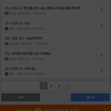
삽니다/팝니다
겜셔틀 코드 나눔 //왕국 구하시는분들 쪽지주..
0
취사항
조회수:363
| 15.06.24
삽니다/팝니다
사코
0
힐링°
조회수:303
| 15.06.24
잡담
사전 코드 나눔!!!!!!!!!!!!!..
1
골드헌터
조회수:557
| 15.06.23
잡담
라이벌 킹덤 공홈 사코 구해봐요
0
김내꺼
조회수:227
| 15.06.22
삽니다/팝니다
사코나눔
0
힐링°
조회수:353
| 15.06.22
1
2
3
검색
글쓰기