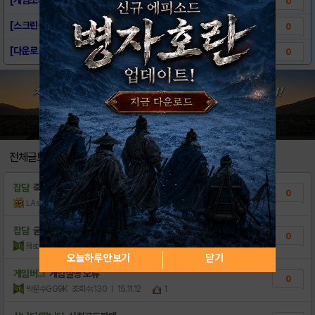
0
[스크린샷] - 라이벌킹덤
0
[다운로드링크] - 라이벌킹덤
0
전체글보기
잡담
죽은겟 탐헝
0
LAsahi
조회수:77
| 18.11.24
잡담
굳밤~!!
0
Ristorante
조회수:122
| 16.08.31
오늘하루 안보기
닫기
게임버그
게임실행 오류
0
박문수GG9K
조회수:130
| 15.11.12
1