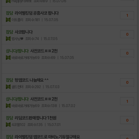
HappyForest
조회수:89
| 15.07.06
잡담
라이벌킹덤 공홈사코 팝니다
1
이트플리
조회수:181
| 15.07.05
잡담
사코팝니다
0
법사님♥
조회수:74
| 15.07.05
삽니다/팝니다
사전코드ㅍㅍ2천
0
바로바로거래가능69
조회수:69
| 15.07.05
잡담
헝앱코드 나눔해요 ^^
0
골드헌터
조회수:292
| 15.07.03
삽니다/팝니다
사전코드ㅍㅍ2천
1
바로바로거래가능69
조회수:138
| 15.07.02
잡담
리딤코드판매합니다 1천원
0
4코팔102
조회수:135
| 15.07.01
잡담
라이벌킹덤 앱코드로 마비노기듀얼구해요