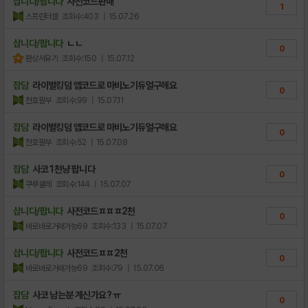
삽니다/팝니다
사전코드판매
1
스프린터셀
조회수:403
| 15.07.26
삽니다/팝니다
ㄴㄴ
0
환상서유기
조회수:150
| 15.07.12
잡담
라이벌킹덤 앱코드로 마비노기듀얼구해요
0
천호팔부
조회수:99
| 15.07.11
잡담
라이벌킹덤 앱코드로 마비노기듀얼구해요
0
천호팔부
조회수:52
| 15.07.08
잡담
사코 1천냥 팝니다
0
쿠루쿨레
조회수:144
| 15.07.07
삽니다/팝니다
사전코드ㅍㅍㅍ2천
0
바로바로거래가능69
조회수:133
| 15.07.07
삽니다/팝니다
사전코드ㅍㅍ2천
0
바로바로거래가능69
조회수:79
| 15.07.06
잡담
사코 남는분 계신가요? ㅠ
0