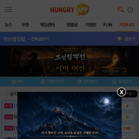
뉴스
쿠폰
게임센터
헝앱샵
이벤트
FUN
커뮤니티
라이벌킹덤
- 전체글보기
글쓰기
메뉴
이벤트/미션
설치/평가
즐겨찾기
X
공지사항
진행중인 이벤트
0
건
▲ 공지접기
[이벤트] 웃음으로 매일매일 해피! 유머 게시..
4
밥알이의 헝앱통신 ⑲ “밥알이, 드디어 멀티를..
0
[안내] 헝그리앱 필수 상식! 밥알 획득 안내..
248
[게임소개] - 라이벌킹덤