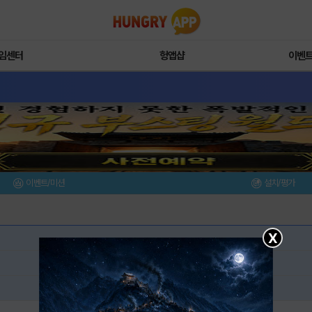
임센터
헝앱샵
이벤
이벤트/미션
설치/평가
X