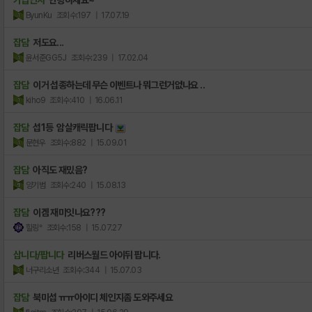
ByunKu
조회수:197
| 17.07.19
잡담
저도요...
윤서준GG5J
조회수:239
| 17.02.04
잡담
이거 섭종하는데 무슨 이벤트나 뭐그런거없나요 ..
kiho9
조회수:410
| 16.06.11
잡담
섭1등 암살캐릭팝니다
문현우
조회수:882
| 15.09.01
잡담
아직도 재밌음?
양기범
조회수:240
| 15.08.13
잡담
이겜 재미잇나요???
힐링°
조회수:158
| 15.07.27
삽니다/팝니다
리버스월드 아이뒤 팝니다.
너구리소년
조회수:344
| 15.07.03
잡담
북미섭 ㅠㅠ아이디 체인지좀 도와주세요