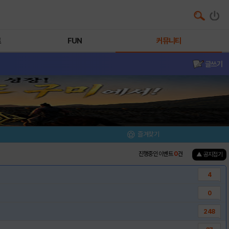
트
FUN
커뮤니티
글쓰기
즐겨찾기
진행중인 이벤트
0
건
▲ 공지접기
4
0
248