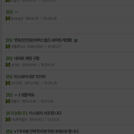
flqjtm
조회수:207
| 15.06.29
잡담
ㅡ
tjfdbscjf
조회수:112
| 15.06.28
잡담
영웅/던전왕/리버스월드 네이트계정팜
루돌프나나
조회수:500
| 15.06.07
잡담
네이트 계정 구함
순가닝
조회수:154
| 15.06.04
잡담
티스토어사코 1000
도시도리
조회수:155
| 15.05.25
잡담
ㅅㅏ코팔아요
한둘셋
조회수:128
| 15.05.19
삽니다/팝니다
티스토어 사코 팝니다
HS흑마법사
조회수:101
| 15.05.12
잡담
v7 66렙 전력100만 5천다야보유 팝니다.