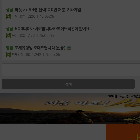
잡담
빅풋 v7 66렙 전력100만 처분. 기타게임..
무쥔
조회수:220
| 15.05.05
잡담
500다이아 사코팝니다 카톡이모티콘에 팔아요~
꼼미
조회수:177
| 15.05.05
잡담
포체유령방 초대드립니다 (신용)
포체방장
조회수:242
| 15.05.05
검색