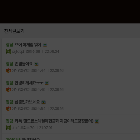
전체글보기
잡담
으어 이게임 뭐야
szjfdqd
조회수:69
| 22.09.24
잡담
존밤들이요
여신임화영♡
조회수:44
| 22.09.16
잡담
안녕히게세요ㅜㅜ
여신임화영♡
조회수:49
| 22.09.16
잡담
섭종인가보네요
여신임화영♡
조회수:54
| 22.09.16
잡담
카톡 핸드폰소액결제현금화 지금이라도당장문의〉
uicrf
조회수:70
| 21.07.01
가입인사
안녕하세요~