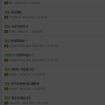
무쥔
조회수:342
| 15.05.12
잡담
최고에용
가시나무32
조회수:158
| 15.05.10
잡담
사코 1000 ㅍ
이브양
조회수:155
| 15.05.09
잡담
안녕하세요~!
노인을위한나라는없음
조회수:122
| 15.05.09
가입인사
안녕하세요 ~!
노인을위한나라는없음
조회수:128
| 15.05.09
잡담
네이트 계정삽니다
노블과니
조회수:235
| 15.05.07
잡담
이거 오픈한지도 몰랐네
타입헤븐
조회수:231
| 15.05.06
잡담
계정 싸게삽니다
wwes234
조회수:250
| 15.05.06