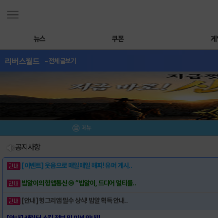
뉴스
쿠폰
게
리버스월드
- 전체글보기
메뉴
공지사항
[이벤트] 웃음으로 매일매일 해피! 유머 게시..
밥알이의 헝앱통신 ⑲ “밥알이, 드디어 멀티를..
[안내] 헝그리앱 필수 상식! 밥알 획득 안내..
[안내] 캐릭터 스킬 정보 및 미션 안내!!