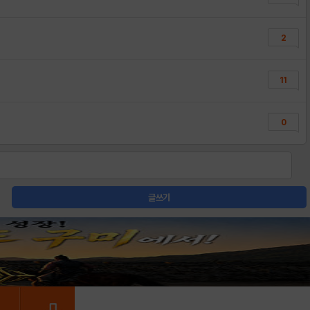
2
11
0
글쓰기