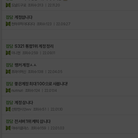
도널드구로
조회수:313
| 22.11.20
잡담
계정삽니다
천하무적아다다다
조회수:123
| 22.09.27
잡담
S321 통합1위 계정 정리
미니현
조회수:259
| 22.09.11
잡담
랭커 계정ㅅㅅ
프라이머신
조회수:138
| 22.04.05
잡담
좋은계정 최대 100으로 사봅니다!
nurinuri
조회수:124
| 22.01.14
잡담
계정 삽니다
선량한시민vvv
조회수:51
| 22.01.10
잡담
전서버 1위 케릭 삽니다
마바리클라스
조회수:159
| 22.01.03