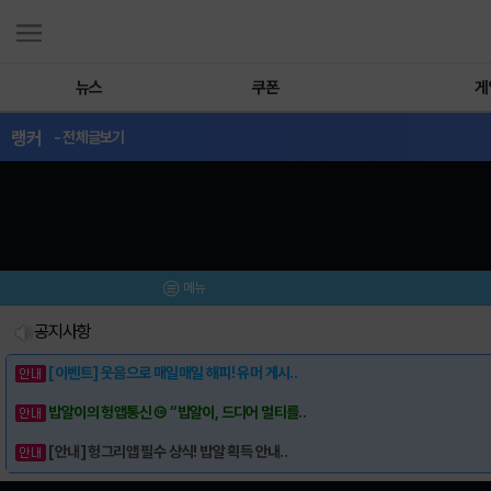
뉴스
쿠폰
게
랭커
- 전체글보기
메뉴
공지사항
[이벤트] 웃음으로 매일매일 해피! 유머 게시..
밥알이의 헝앱통신 ⑲ “밥알이, 드디어 멀티를..
[안내] 헝그리앱 필수 상식! 밥알 획득 안내..