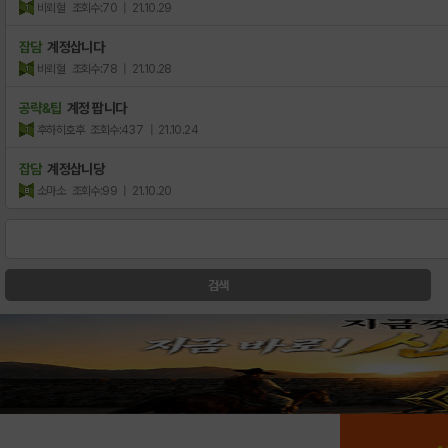
비뢰혈
조회수:70
| 21.10.29
잡담
계정삽니다
비뢰혈
조회수:78
| 21.10.28
공략&팁
계정 팝니다
후하히호후
조회수:437
| 21.10.24
잡담
계정삽니당
소마소
조회수:99
| 21.10.20
검색