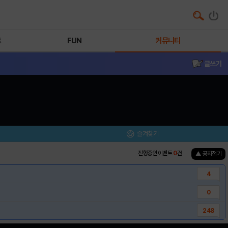
트
FUN
커뮤니티
글쓰기
즐겨찾기
진행중인 이벤트
0
건
▲ 공지접기
4
0
248