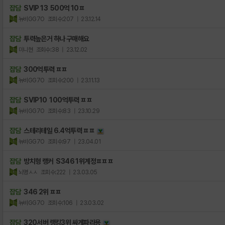
잡담
SVIP 13 500억 10ㅍ
뉴비GG7O
조회수:207
| 23.12.14
잡담
투력높은거 하나 구매해요
미니현
조회수:38
| 23.12.02
잡담
300억투력 ㅍㅍ
뉴비GG7O
조회수:200
| 23.11.13
잡담
SVIP10 100억투력 ㅍㅍ
뉴비GG7O
조회수:83
| 23.10.29
잡담
스테리테일 6.4억투력 ㅍㅍ
뉴비GG7O
조회수:97
| 23.04.01
잡담
방치형 랭커 S346 1위계정ㅍㅍㅍ
뇌명ㅅㅅ
조회수:222
| 23.03.05
잡담
346 2위 ㅍㅍ
뉴비GG7O
조회수:106
| 23.03.02
잡담
320서버 랭킹3위 싸게파라용