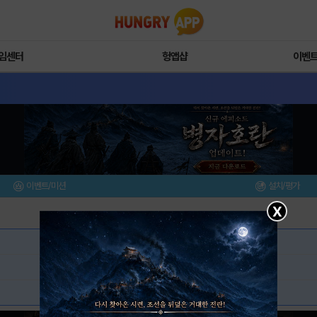
임센터
헝앱샵
이벤
이벤트/미션
설치/평가
X