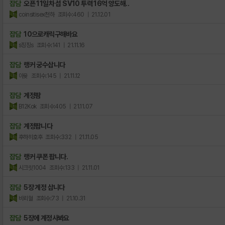
잡담
오픈 11일차 섭 SV10 투력 16억 양도해..
coinsitisex천하
조회수:460
| 21.12.01
잡담
10으로캐릭구해바요
s징징s
조회수:141
| 21.11.16
잡담
랭커 궁수삽니다
아윳
조회수:145
| 21.11.12
잡담
계정팜
B12Kok
조회수:405
| 21.11.07
잡담
계정팝니다
후하히호후
조회수:332
| 21.11.05
잡담
랭커 쿠폰 팝니다.
시크릿1004
조회수:133
| 21.11.01
잡담
5장 계정 삽니다
비뢰혈
조회수:73
| 21.10.31
잡담
5장에 계정사봐요