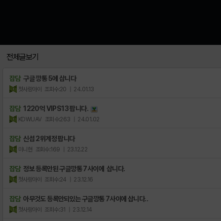
전체글보기
잡담
구글 깡통 5에 삽니다
첫사랑아이
조회수:20
| 24.01.13
잡담
1220억 VIPS13 팝니다.
KDWUAV
조회수:263
| 24.01.02
잡담
신섭 2위계정 팝니다
미니현
조회수:169
| 23.12.22
잡담
정보 등록안된 구글깡통 7사이에 삽니다.
첫사랑아이
조회수:24
| 23.12.16
잡담
아무것도 등록안되있는 구글깡통 7사이에 삽니다..
첫사랑아이
조회수:31
| 23.12.14