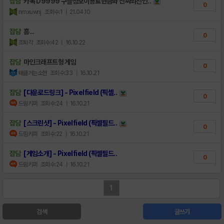
잡담
카톡 D9999 구글정보이용료현금화 진짜최선인..
0
nmxuwnj
조회수:1
| 21.04.10
잡담
흠...
0
조퇴각
조회수:42
| 16.10.22
잡담
마인크래프트형 게임
0
태클거는소현
조회수:33
| 16.10.21
잡담
[다운로드링크] - Pixelfield (픽셀..
0
드림키퍼
조회수:24
| 16.10.21
잡담
[스크린샷] - Pixelfield (픽셀필드..
0
드림키퍼
조회수:22
| 16.10.21
잡담
[게임소개] - Pixelfield (픽셀필드..
0
드림키퍼
조회수:24
| 16.10.21
1
검색
글쓰기