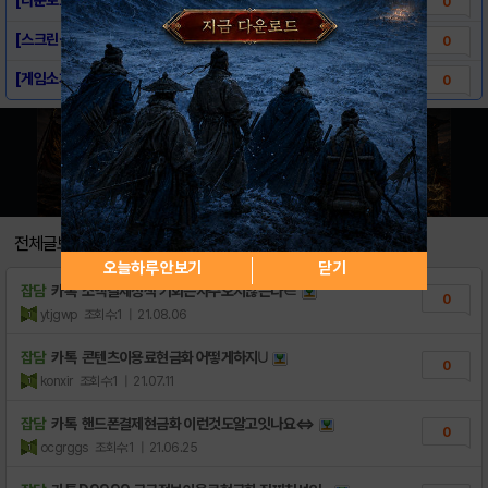
0
[스크린샷] - Pixelfield (픽셀필드..
0
[게임소개] - Pixelfield (픽셀필드..
0
전체글보기
오늘하루 안보기
닫기
잡담
카톡 소액결제정책 기회는자주오지않는다∈
0
ytjgwp
조회수:1
| 21.08.06
잡담
카톡 콘텐츠이용료현금화 어떻게하지∪
0
konxir
조회수:1
| 21.07.11
잡담
카톡 핸드폰결제현금화 이런것도알고잇나요⇔
0
ocgrggs
조회수:1
| 21.06.25