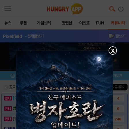
뉴스
쿠폰
게임센터
헝앱샵
이벤트
FUN
커뮤니티
Pixelfield
- 전체글보기
글쓰기
X
메뉴
이벤트/미션
설치/평가
즐겨찾기
공지사항
진행중인 이벤트
0
건
▲ 공지접기
[이벤트] 웃음으로 매일매일 해피! 유머 게시..
4
밥알이의 헝앱통신 ⑲ “밥알이, 드디어 멀티를..
0
[안내] 헝그리앱 필수 상식! 밥알 획득 안내..
248
[다운로드링크] - Pixelfield (픽셀..