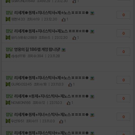
SISMONDI1649
조회수:29
| 23.12.30
1
잡담
리세계⏺동제+지너스박사+제⭐노스 ㅍㅍㅍㅍ⏺
0
평캔1433
조회수:19
| 23.12.30
1
잡담
리세계⏺동제+지너스박사+제노스 ㅍㅍㅍ⭐ㅍ⏺
0
유리스테네스2889
조회수:5
| 23.12.30
1
잡담
영웅의 길 186렙 계정 팝니당!
0
djdjd1118
조회수:394
| 23.11.28
잡담
리세계⏺동제+지너스박사+제⭐노스 ㅍㅍㅍㅍ⏺
0
GURGOS345
조회수:18
| 23.11.03
1
잡담
리세계⏺⭐동제+지너스박사+제노스 ㅍㅍㅍㅍ⏺
0
NOMION166
조회수:12
| 23.11.03
1
잡담
리세계⏺동제+지너⭐스박사+제노스 ㅍㅍㅍㅍ⏺
0
우선1951
조회수:11
| 23.11.03
1
잡담
리세계⏺동제+지너스박사⭐+제노스 ㅍㅍㅍㅍ⏺