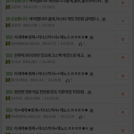
삽니다/팝니다
케릭렙605 계정팝니다 올제,올보,올초s마스터..
0
꼬꼬무1
조회수:137
| 25.09.12
삽니다/팝니다
케릭렙560 올제,마스터 계정 3만원 급처합니..
1
꼬꼬무1
조회수:128
| 25.09.12
잡담
리세계⏺동제+지너스박⭐사+제노스 ㅍㅍㅍㅍ⏺
0
MAXIMIANUS2244
조회수:172
| 24.09.15
1
잡담
전투력 9000만 정도에 고스펙 계정으로 계교..
0
As Dd
조회수:262
| 24.08.10
잡담
리세계⏺동제+지너스박사+⭐제노스 ㅍㅍㅍㅍ⏺
0
BOYD1895
조회수:34
| 24.06.18
1
잡담
원펀맨 영웅의길 천만원 정도 지른계정 10만원..
0
진식이민
조회수:386
| 24.04.28
잡담
리⭐세계⏺동제+지너스박사+제노스 ㅍㅍㅍㅍ⏺
0
PRZEMYSLAW2224
조회수:29
| 24.02.29
1
잡담
리세계⏺동제+지너스박사+제노스 ㅍㅍㅍㅍ⏺⭐
0