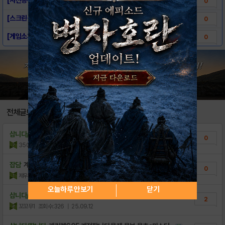
0
[스크린샷] - 원펀맨:영웅의길
0
[게임소개] - 원펀맨:영웅의길
0
전체글보기
삽니다/팝니다
깊카 10으로 계정삽니다
0
350
조회수:32
| 26.02.22
잡담
계정 구매합니다!!
0
제우스GG8H
조회수:54
| 26.02.22
1
오늘하루 안보기
닫기
삽니다/팝니다
케릭렙 612 계정 팝니다!!!
2
꼬꼬무1
조회수:326
| 25.09.12