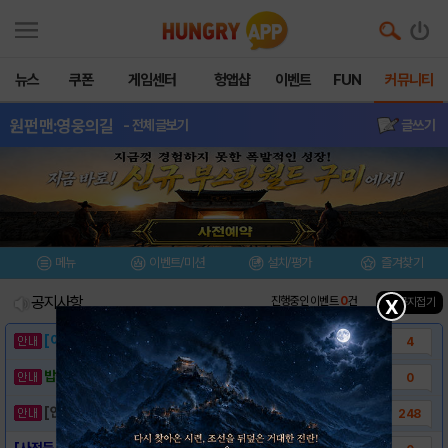
뉴스
쿠폰
게임센터
헝앱샵
이벤트
FUN
커뮤니티
원펀맨:영웅의길
- 전체글보기
글쓰기
메뉴
이벤트/미션
설치/평가
즐겨찾기
공지사항
진행중인 이벤트
0
건
▲ 공지접기
X
[이벤트] 웃음으로 매일매일 해피! 유머 게시..
4
밥알이의 헝앱통신 ⑲ “밥알이, 드디어 멀티를..
0
[안내] 헝그리앱 필수 상식! 밥알 획득 안내..
248
[사전등록링크] - 원펀맨:영웅의길