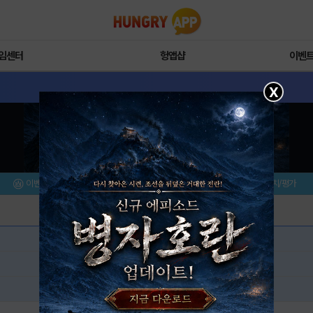
임센터
헝앱샵
이벤
X
이벤트/미션
설치/평가