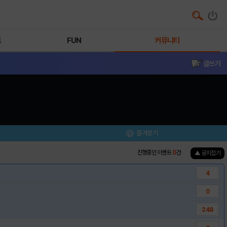
트
FUN
커뮤니티
글쓰기
즐겨찾기
진행중인 이벤트
0
건
▲ 공지접기
4
0
248