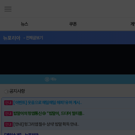
뉴스
쿠폰
게
뉴포리아
- 전체글보기
메뉴
공지사항
[이벤트] 웃음으로 매일매일 해피! 유머 게시..
밥알이의 헝앱통신 ⑲ “밥알이, 드디어 멀티를..
[안내] 헝그리앱 필수 상식! 밥알 획득 안내..
[게임소개] - 뉴포리아