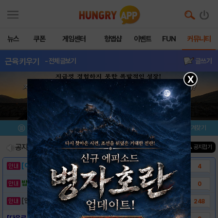
뉴스
쿠폰
게임센터
헝앱샵
이벤트
FUN
커뮤니티
근육키우기
- 전체글보기
글쓰기
X
메뉴
이벤트/미션
설치/평가
즐겨찾기
공지사항
진행중인 이벤트
0
건
▲ 공지접기
[이벤트] 웃음으로 매일매일 해피! 유머 게시..
4
밥알이의 헝앱통신 ⑲ “밥알이, 드디어 멀티를..
0
[안내] 헝그리앱 필수 상식! 밥알 획득 안내..
248
[다운로드 링크] 근육 키우기