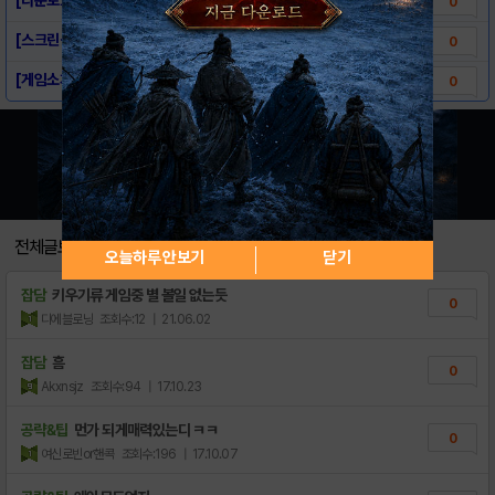
0
[스크린샷] 근육 키우기
0
[게임소개] 근육 키우기
0
전체글보기
오늘하루 안보기
닫기
잡담
키우기류 게임중 별 볼일 없는듯
0
디에블로닝
조회수:12
| 21.06.02
잡담
흠
0
Akxnsjz
조회수:94
| 17.10.23
공략&팁
먼가 되게매력있는디 ㅋㅋ
0
여신로빈or핸콕
조회수:196
| 17.10.07