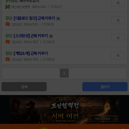
공략&팁
왜아무도없지
0
여신로빈or핸콕
조회수:144
| 17.10.07
잡담
[다운로드 링크] 근육 키우기
0
그린오션
조회수:551
| 17.09.13
잡담
[스크린샷] 근육 키우기
0
그린오션
조회수:397
| 17.09.13
잡담
[게임소개] 근육 키우기
0
그린오션
조회수:765
| 17.09.13
1
검색
글쓰기