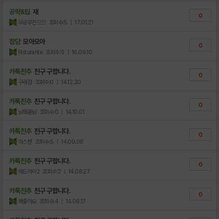
공략&팁
재
0
무궁무진으므
조회수:5
| 17.01.21
잡담
모아모아
0
Ristorante
조회수:5
| 16.09.10
카톡친추
친구 구합니다.
0
구라정
조회수:0
| 14.12.30
카톡친추
친구 구합니다.
0
남해훈남
조회수:0
| 14.10.01
카톡친추
친구 구합니다.
0
아스펜
조회수:5
| 14.09.06
카톡친추
친구 구합니다.
0
레드아이2
조회수:2
| 14.08.27
카톡친추
친구 구합니다.
0
쿡좋아요
조회수:4
| 14.08.17