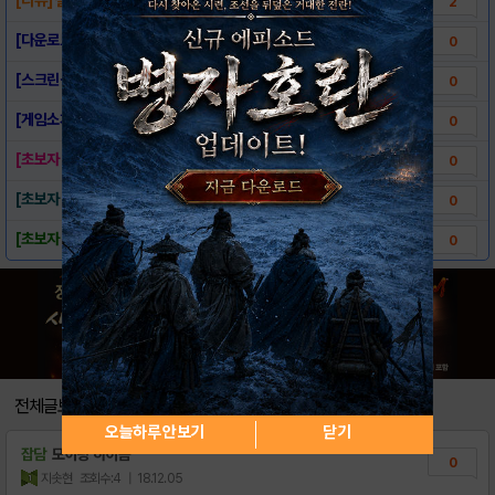
2
[다운로드링크] - 모아모아 모아팡 for k..
0
[스크린샷] - 모아모아 모아팡 for kak..
0
[게임소개] - 모아모아 모아팡 for kak..
0
[초보자 가이드] - 젤리
0
[초보자 가이드] - 랭킹모드 UI
0
[초보자 가이드] - 메인 UI
0
전체글보기
오늘하루 안보기
닫기
잡담
모아팡 하이욤
0
지솟현
조회수:4
| 18.12.05