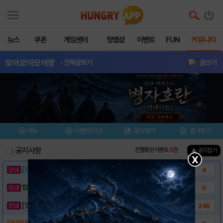
뉴스
쿠폰
게임센터
헝앱샵
이벤트
FUN
커뮤니티
모아모아모아팡
- 전체글보기
글쓰기
메뉴
이벤트/미션
설치/평가
즐겨찾기
공지사항
진행중인 이벤트
0
건
▲ 공지접기
X
[이벤트] 웃음으로 매일매일 해피! 유머 게시..
4
밥알이의 헝앱통신 ⑲ “밥알이, 드디어 멀티를..
0
[안내] 헝그리앱 필수 상식! 밥알 획득 안내..
248
[리뷰] 젤리몬스터를 현상수배 합니다! 모아모..