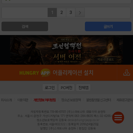
1
2
3
검색
글쓰기
로그인
PC버전
전체앱
|
|
|
|
|
회사소개
이용약관
개인정보 처리방침
청소년 보호정책
불법촬영물 신고센터
제휴광고문의
사업자등록번호:119-86-61101 (주)스마트나우 대표이사:송현두
주소: 서울시 금천구 가산디지털1로 171 연락처:063-284-8635 팩스:02-6265-0377
청소년보호책임자:김동욱
desk@hungryapp.co.kr
등록번호:서울아02322 | 등록일자:2016년4월25일
발행인:(주)스마트나우 송현두 | 편집인:김동욱