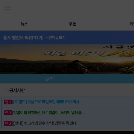
뉴스
쿠폰
게
중세병합에픽RPG게
- 전체글보기
메뉴
공지사항
[이벤트] 웃음으로 매일매일 해피! 유머 게시..
밥알이의 헝앱통신 ⑲ “밥알이, 드디어 멀티를..
[안내] 헝그리앱 필수 상식! 밥알 획득 안내..