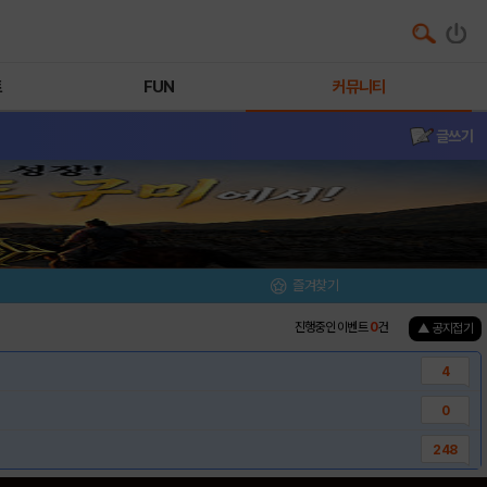
트
FUN
커뮤니티
글쓰기
즐겨찾기
진행중인 이벤트
0
건
▲ 공지접기
4
0
248