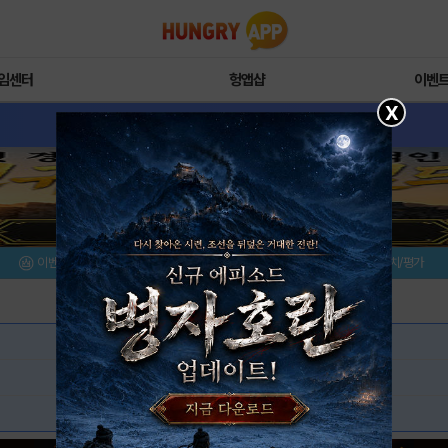
임센터
헝앱샵
이벤
X
이벤트/미션
설치/평가