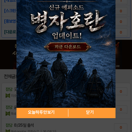
1
[스크린샷]-마징가
0
[홍보영상]-마징가
0
[다운로드 링크]-마징가
0
전체글보기
잡담
굿모닝~~ 늦은 아침 드십시다
0
지솟현
조회수:2
| 18.12.07
잡담
굳밤~
0
오늘하루 안보기
닫기
Ristorante
조회수:4
| 16.08.25
잡담
8/25일 출석
0
Ristorante
조회수:7
| 16.08.25