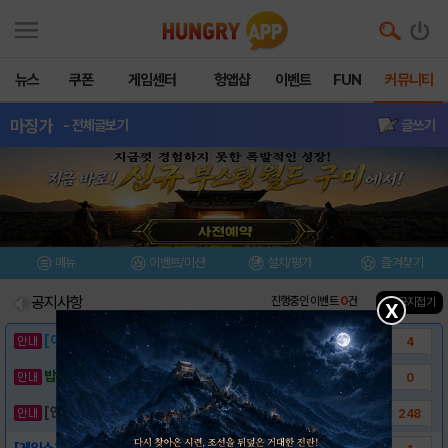
뉴스
쿠폰
게임센터
헝앱샵
이벤트
FUN
커뮤니티
마징가
- 전체글보기
글쓰기
메뉴
이벤트/미션
설치/평가
즐겨찾기
공지사항
진행중인 이벤트
0
건
▲ 공지접기
X
[이벤트] 웃음으로 매일매일 해피! 유머 게시..
4
밥알이의 헝앱통신 ⑲ “밥알이, 드디어 멀티를..
0
[안내] 헝그리앱 필수 상식! 밥알 획득 안내..
248
[게임소개]-마징가