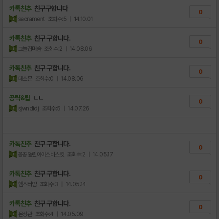
카톡친추
친구구합니다
0
sacrament
조회수:5
| 14.10.01
카톡친추
친구 구합니다.
0
그늘집머슴
조회수:2
| 14.08.06
카톡친추
친구 구합니다.
0
데스문
조회수:0
| 14.08.06
공략&팁
ㄴㄴ
0
sjwndidj
조회수:5
| 14.07.26
카톡친추
친구 구합니다.
0
꽁꽁얼린아이스비스킷
조회수:2
| 14.05.17
카톡친추
친구 구합니다.
0
햄스터얌
조회수:3
| 14.05.14
카톡친추
친구 구합니다.
0
몬상관
조회수:4
| 14.05.09