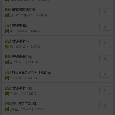
잡담
마징가징가징가징
0
금서001
조회수:17
| 15.08.24
잡담
안녕하세요
0
흘트1
조회수:6
| 15.08.20
잡담
안녕하세요~
0
쿨밤
조회수:2
| 15.07.26
잡담
안녕하세요
0
믠
조회수:10
| 14.10.18
잡담
다들 월요병 잘 이겨내세요
0
믠
조회수:7
| 14.10.13
잡담
안녕하세요
0
믠
조회수:4
| 14.10.12
카톡친추
친구 구합니다.
0
남해훈남
조회수:0
| 14.10.01