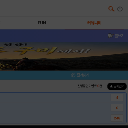
트
FUN
커뮤니티
글쓰기
즐겨찾기
진행중인 이벤트
0
건
▲ 공지접기
4
0
248