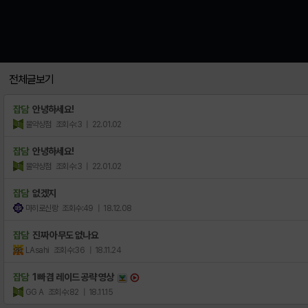
전체글보기
잡담
안녕하세요!
물약상점
조회수:3
| 22.01.02
잡담
안녕하세요!
물약상점
조회수:3
| 22.01.02
잡담
없겠지
마히로신랑
조회수:49
| 18.12.08
잡담
진짜 아무도 없나요
LAsahi
조회수:36
| 18.11.24
잡담
1빠 겸 레이드 공략 영상
GG A
조회수:82
| 18.11.15