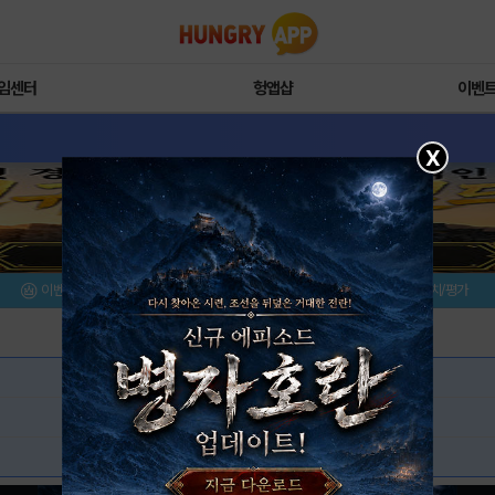
임센터
헝앱샵
이벤
X
이벤트/미션
설치/평가