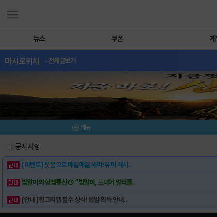
뉴스
쿠폰
게
마시로위치
- 전체글보기
메뉴
공지사항
[이벤트] 웃음으로 매일매일 해피! 유머 게시..
밥알이의 헝앱통신 ⑲ “밥알이, 드디어 멀티를..
[안내] 헝그리앱 필수 상식! 밥알 획득 안내..