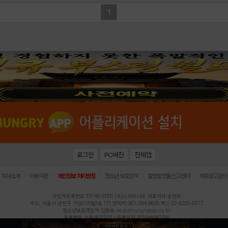
1
로그인
PC버전
전체앱
|
|
|
|
|
회사소개
이용약관
개인정보 처리방침
청소년 보호정책
불법촬영물 신고센터
제휴광고문의
사업자등록번호:119-86-61101 (주)스마트나우 대표이사:송현두
주소: 서울시 금천구 가산디지털1로 171 연락처:063-284-8635 팩스:02-6265-0377
청소년보호책임자:김동욱
desk@hungryapp.co.kr
등록번호:서울아02322 | 등록일자:2016년4월25일
발행인:(주)스마트나우 송현두 | 편집인:김동욱