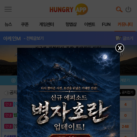
뉴스
쿠폰
게임센터
헝앱샵
이벤트
FUN
커뮤니티
아케인M
- 전체글보기
글쓰기
X
메뉴
이벤트/미션
설치/평가
즐겨찾기
공지사항
진행중인 이벤트
0
건
▲ 공지접기
[이벤트] 웃음으로 매일매일 해피! 유머 게시..
4
밥알이의 헝앱통신 ⑲ “밥알이, 드디어 멀티를..
0
[안내] 헝그리앱 필수 상식! 밥알 획득 안내..
248
[사전등록링크] - 아케인M