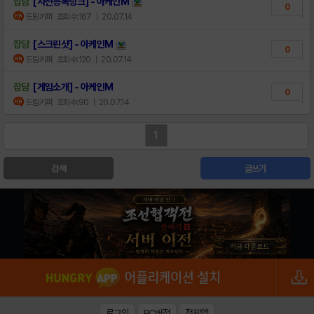
잡담
[사전등록링크] - 아케인M
0
드림키퍼
조회수:167
| 20.07.14
잡담
[스크린샷] - 아케인M
0
드림키퍼
조회수:120
| 20.07.14
잡담
[게임소개] - 아케인M
0
드림키퍼
조회수:90
| 20.07.14
1
검색
글쓰기
로그인
PC버전
전체앱