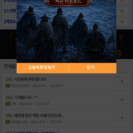
0
[스크린샷] - 아케인M
0
[게임소개] - 아케인M
0
전체글보기
오늘하루 안보기
닫기
잡담
사전등록 쿠폰 팝니다
0
레인보의GG0I
조회수:40
| 20.08.01
잡담
기대됩니다~ ^^
0
큰벽
조회수:43
| 20.07.14
잡담
예전에 같은 게임 이름 잇엇는데...
0
정재훈GG8J
조회수:108
| 20.07.14