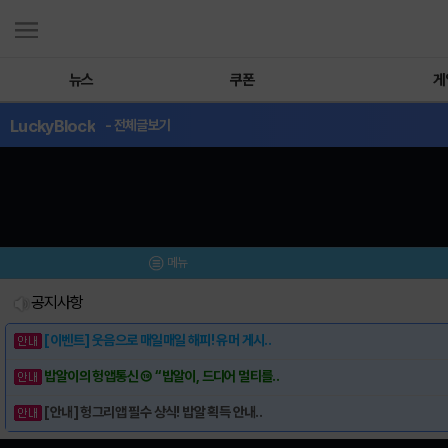
뉴스
쿠폰
게
LuckyBlock
- 전체글보기
메뉴
공지사항
[이벤트] 웃음으로 매일매일 해피! 유머 게시..
밥알이의 헝앱통신 ⑲ “밥알이, 드디어 멀티를..
[안내] 헝그리앱 필수 상식! 밥알 획득 안내..