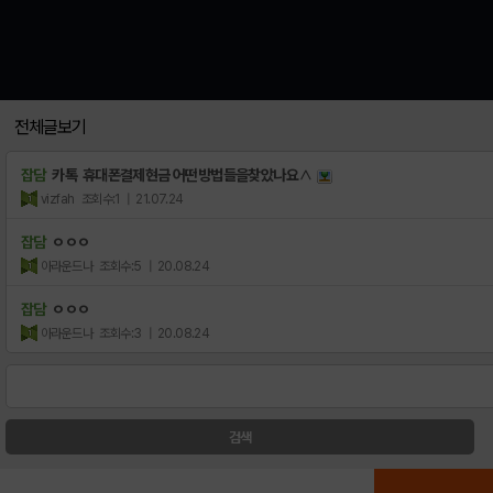
전체글보기
잡담
카톡 휴대폰결제현금 어떤방법들을찾았나요∧
vizfah
조회수:1
| 21.07.24
잡담
ㅇㅇㅇ
아라운드나
조회수:5
| 20.08.24
잡담
ㅇㅇㅇ
아라운드나
조회수:3
| 20.08.24
검색