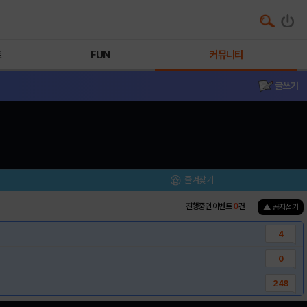
트
FUN
커뮤니티
글쓰기
즐겨찾기
진행중인 이벤트
0
건
▲ 공지접기
4
0
248