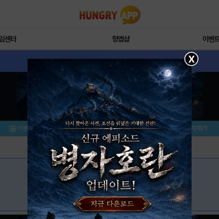
임센터
헝앱샵
이벤
X
이벤트/미션
설치/평가