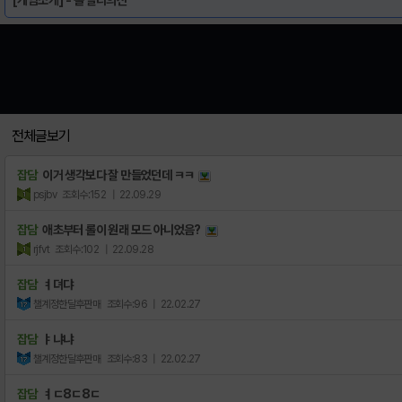
전체글보기
잡담
이거 생각보다 잘 만들었던데 ㅋㅋ
psjbv
조회수:152
| 22.09.29
잡담
애초부터 롤이 원래 모드 아니었음?
rjfvt
조회수:102
| 22.09.28
잡담
ㅕ뎌댜
챌계정한달후판매
조회수:96
| 22.02.27
잡담
ㅑ냐냐
챌계정한달후판매
조회수:83
| 22.02.27
잡담
ㅕㄷ8ㄷ8ㄷ