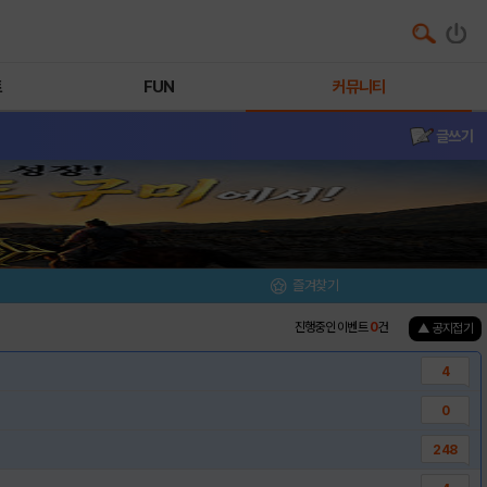
트
FUN
커뮤니티
글쓰기
즐겨찾기
진행중인 이벤트
0
건
▲ 공지접기
4
0
248