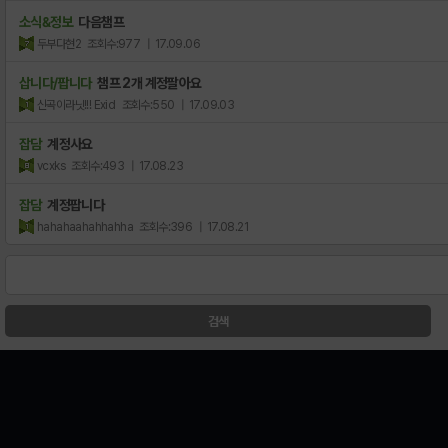
소식&정보
다음챔프
두부다현2
조회수:977
| 17.09.06
삽니다/팝니다
챔프 2개 계정팔아요
신곡이라닛!!! Exid
조회수:550
| 17.09.03
잡담
계정사요
vcxks
조회수:493
| 17.08.23
잡담
계정팝니다
hahahaahahhahha
조회수:396
| 17.08.21
검색