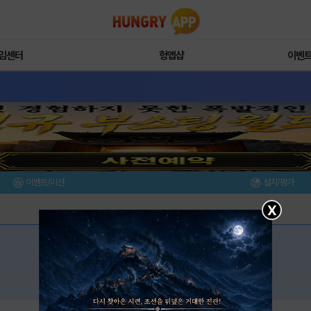
임센터
헝앱샵
이벤
이벤트/미션
설치/평가
X