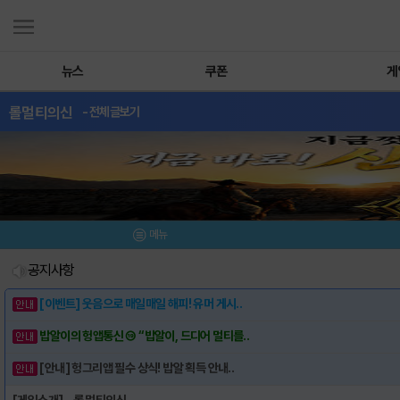
뉴스
쿠폰
게
롤멀티의신
- 전체글보기
메뉴
공지사항
[이벤트] 웃음으로 매일매일 해피! 유머 게시..
밥알이의 헝앱통신 ⑲ “밥알이, 드디어 멀티를..
[안내] 헝그리앱 필수 상식! 밥알 획득 안내..
[게임소개] - 롤 멀티의신