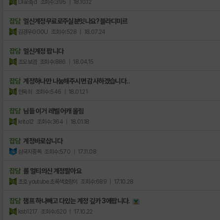
Dlalstjd
조회수:395
| 18.10.12
잡담
멀신계정무료로주실분잇나요?블라디미르
김경우GG0U
조회수:528
| 18.07.24
잡담
멀신계정 팝니다
초오보염
조회수:886
| 18.04.15
잡담
계정하나만 나눔해주시면 감사하겠습니다..
현욱최
조회수:546
| 18.01.21
잡담
님들 이거 레벨 어캐 올림
krito12
조회수:364
| 18.01.18
잡담
계정바로삽니다
삼국지중독
조회수:570
| 17.11.08
잡담
롤 멀티의신 계정팔아요
초호 youtube 초록색호랑이
조회수:689
| 17.10.28
잡담
챔프 하나빼고 다있는 계정 깊카 3에팝니다.
ksb1217
조회수:620
| 17.10.22