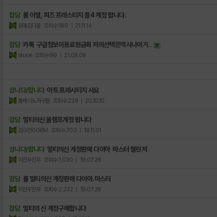
잡담
롤 이렐, 피즈 프레스티지 플4 계정 팝니다.
응애김디올
조회수:189
| 21.11.14
잡담
카톡 구글정보이용료현금화 저의선택은역시나이거..
rauoe
조회수:99
| 21.08.09
삽니다/팝니다
아트 프레시티지 사요
볼케이노카구팔
조회수:239
| 20.10.10
잡담
멀티의신 올챔프계정 팝니다
김규민GG8M
조회수:703
| 19.11.01
삽니다/팝니다
멀티의신 계정판매 다이아 마스터 챌린저
이진우진우
조회수:1,030
| 19.07.28
잡담
롤 멀티의신 계정판매 다이아.마스터
이진우진우
조회수:2,232
| 19.07.28
잡담
멀티의 신 계정구매합니다