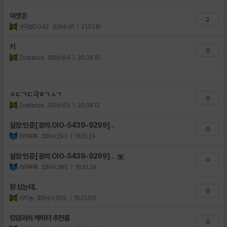
이겟은
2
넷마블GG4Z
조회수:41
| 21.01.16
키
0
Zodiacue
조회수:84
| 20.09.15
ㅇㄷㄱㄷ극ㅎㄱㅅㄱ
0
Zodiacue
조회수:65
| 20.09.13
실장:민준 [문의:OIO-5439-9299] ..
0
카캬옥톡
조회수:293
| 16.10.24
실장:민준 [문의:OIO-5439-9299] ..
0
카캬옥톡
조회수:385
| 16.10.24
왕 샀는데..
0
이지농
조회수:1,506
| 15.01.05
킹덤러쉬 캐릭터 추천좀
0