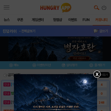
뉴스
쿠폰
게임센터
헝앱샵
이벤트
FUN
커뮤니티
킹덤러쉬
- 전체글보기
글쓰기
메뉴
이벤트/미션
설치/평가
즐겨찾기
X
공지사항
진행중인 이벤트
0
건
▲ 공지접기
[이벤트] 웃음으로 매일매일 해피! 유머 게시..
4
밥알이의 헝앱통신 ⑲ “밥알이, 드디어 멀티를..
0
[안내] 헝그리앱 필수 상식! 밥알 획득 안내..
248
명작중의 명작이 왔다! 킹덤러쉬(Kingdom..