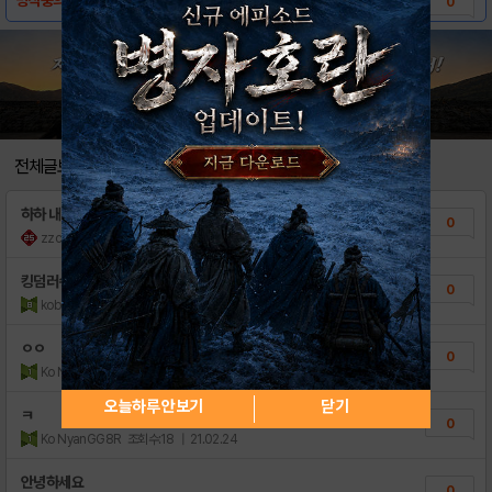
0
전체글보기
하하 내가 왔다네
0
zzcommㅋ
조회수:20
| 26.01.21
킹덤러쉬 배틀 계정 파실분있나요?
0
kobab ta
조회수:43
| 25.10.09
ㅇㅇ
0
Ko NyanGG8R
조회수:56
| 21.02.24
오늘하루 안보기
닫기
ㅋ
0
Ko NyanGG8R
조회수:18
| 21.02.24
안녕하세요
0