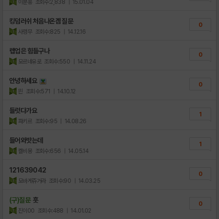
이분홍
조회수:2,838
| 15.01.04
킹덤러쉬 처음나온겜 질문
0
사령무
조회수:825
| 14.12.16
렙업은 힘들구나
0
모르네유로
조회수:550
| 14.11.24
안녕하세요
0
믠
조회수:571
| 14.10.12
들럿다가요
1
파키르
조회수:95
| 14.08.26
들어와밧는데
1
켈비몽
조회수:656
| 14.05.14
121639042
0
모바게쥬거라
조회수:90
| 14.03.25
(구)질문
훗
0
진이00
조회수:488
| 14.01.02