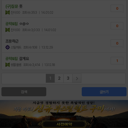
(구)질문
훗
0
진이00
조회수:353
| 14.01.02
공략&팁
ㅇ@ㅇ
0
진이00
조회수:3,033
| 14.01.02
조용하근
0
스틸하트
조회수:108
| 13.12.29
공략&팁
갈게요
1
쌍뿔돌뱀
조회수:3,414
| 13.12.18
1
2
3
검색
글쓰기