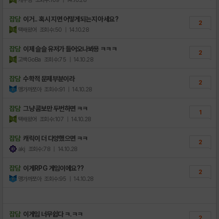
잡담
이거.. 혹시 지면 어떻게되는지 아세요?
2
택배왔어
조회수:50
| 14.10.28
잡담
이제 슬슬 유저가 들어오나봐용 ㅋㅋㅋ
2
고백GoBa
조회수:75
| 14.10.28
잡담
수학적 문제부분이라
2
맹가까쪼아
조회수:91
| 14.10.28
잡담
그냥 콤보만 두번하면 ㅋㅋ
1
택배왔어
조회수:107
| 14.10.28
잡담
캐릭이 더 다양했으면 ㅋㅋ
2
akj
조회수:78
| 14.10.28
잡담
이게RPG 게임이에요??
2
맹가까쪼아
조회수:95
| 14.10.28
잡담
이게임 너무쉽다 ㅋ.ㅋㅋ
2