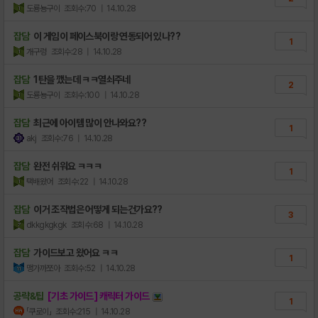
도룡뇽구이
조회수:70
| 14.10.28
잡담
이 게임이 페이스북이랑 연동되어 있나??
1
개구렁
조회수:28
| 14.10.28
잡담
1탄을 깼는데 ㅋㅋ열쇠주네
2
도룡뇽구이
조회수:100
| 14.10.28
잡담
최근에 아이템 많이 안나와요??
1
akj
조회수:76
| 14.10.28
잡담
완전 쉬워요 ㅋㅋㅋ
1
택배왔어
조회수:22
| 14.10.28
잡담
이거 조작법은 어떻게 되는건가요??
3
dkkgkgkgk
조회수:68
| 14.10.28
잡담
가이드보고 왔어요 ㅋㅋ
1
맹가까쪼아
조회수:52
| 14.10.28
공략&팁
[기초 가이드] 캐릭터 가이드
1
「쿠로이」
조회수:215
| 14.10.28