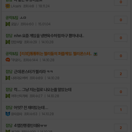
0
LAsahi
조회수:8
| 18.11.24
공략&팁
ㅗㅁ
0
로얄J
조회수:60
| 15.01.04
잡담
nhn 요즘 게임을 냉면육수처럼 마구 뽑아내내..
0
딴딴부랄
조회수:29
| 14.10.28
공략&팁
[리뷰]통통튀는 젤리들의 퍼즐게임. 젤리몬스터..
0
「쿠로이」
조회수:144
| 14.10.28
잡담
근데 몬스터가 젤리라 ㅋㅋ
2
나와라오버버
조회수:89
| 14.10.28
잡담
컥.... 그냥 지는걸로 나오는줄 알았는데
0
어쿠스틱카페
조회수:27
| 14.10.28
잡담
어엇? 전 재미있는데 ...
1
응따음따
조회수:63
| 14.10.28
잡담
4맵진행중인데유ㅠㅠ
2
개구렁
조회수:109
| 14.10.28