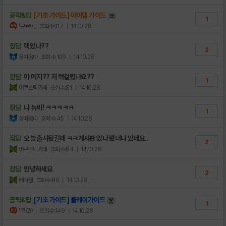
공략&팁
[기초 가이드] 아이템 가이드
1
「쿠로이」
조회수:117
| 14.10.28
잡담
렉있나??
2
응따음따
조회수:109
| 14.10.28
잡담
아 머지?? 저 렉걸렸나요??
1
어쿠스틱카페
조회수:81
| 14.10.28
잡담
나 뉴비! ㅋㅋㅋㅋㅋ
1
응따음따
조회수:45
| 14.10.28
잡담
오늘 출시됬길래 ㅋㅋ게시판 있나 봤더니 있네요..
2
어쿠스틱카페
조회수:94
| 14.10.28
잡담
안녕하세요
2
베리웰
조회수:80
| 14.10.28
공략&팁
[기초 가이드] 플레이가이드
1
「쿠로이」
조회수:149
| 14.10.28