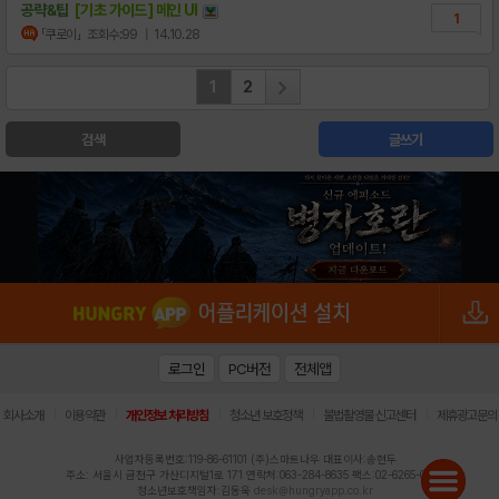
공략&팁
[기초 가이드] 메인 UI
1
「쿠로이」
조회수:99
| 14.10.28
1
2
검색
글쓰기
로그인
PC버전
전체앱
|
|
|
|
|
회사소개
이용약관
개인정보 처리방침
청소년 보호정책
불법촬영물 신고센터
제휴광고문의
사업자등록번호:119-86-61101 (주)스마트나우 대표이사:송현두
주소: 서울시 금천구 가산디지털1로 171 연락처:063-284-8635 팩스:02-6265-0377
청소년보호책임자:김동욱
desk@hungryapp.co.kr