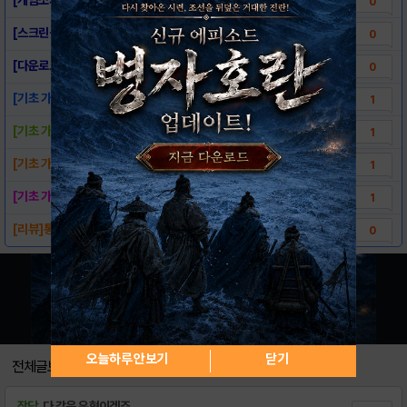
0
[스크린샷] - 젤리몬스터즈온더락
0
[다운로드링크] - 젤리몬스터즈온더락
0
[기초 가이드] 플레이가이드
1
[기초 가이드] 메인 UI
1
[기초 가이드] 아이템 가이드
1
[기초 가이드] 캐릭터 가이드
1
[리뷰]통통튀는 젤리들의 퍼즐게임. 젤리몬스터..
0
오늘하루 안보기
닫기
전체글보기
잡담
다 같은 유형이겠죠