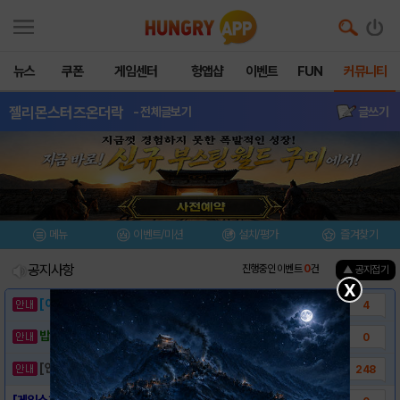
뉴스
쿠폰
게임센터
헝앱샵
이벤트
FUN
커뮤니티
젤리몬스터즈온더락
- 전체글보기
글쓰기
메뉴
이벤트/미션
설치/평가
즐겨찾기
공지사항
진행중인 이벤트
0
건
▲ 공지접기
X
[이벤트] 웃음으로 매일매일 해피! 유머 게시..
4
밥알이의 헝앱통신 ⑲ “밥알이, 드디어 멀티를..
0
[안내] 헝그리앱 필수 상식! 밥알 획득 안내..
248
[게임소개] - 젤리몬스터즈온더락