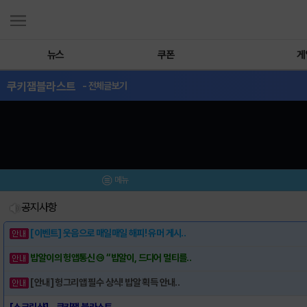
뉴스
쿠폰
게
쿠키잼블라스트
- 전체글보기
메뉴
공지사항
[이벤트] 웃음으로 매일매일 해피! 유머 게시..
밥알이의 헝앱통신 ⑲ “밥알이, 드디어 멀티를..
[안내] 헝그리앱 필수 상식! 밥알 획득 안내..
[스크린샷] - 쿠키잼 블라스트