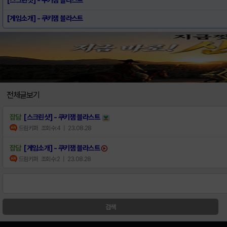
[게임소개] - 쿠키잼 블라스트
전체글보기
잡담
[스크린샷] - 쿠키잼 블라스트
드림키퍼
조회수:4
| 23.08.28
잡담
[게임소개] - 쿠키잼 블라스트
드림키퍼
조회수:2
| 23.08.28
검색