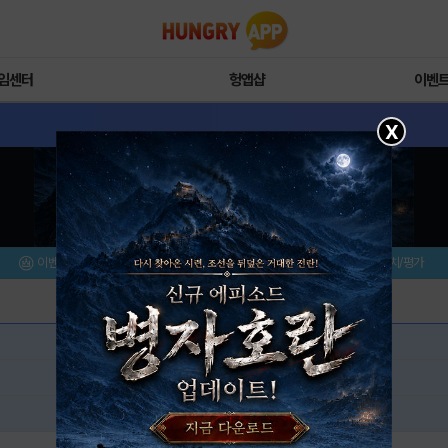
임센터
헝앱샵
이벤
X
이벤트/미션
설치/평가