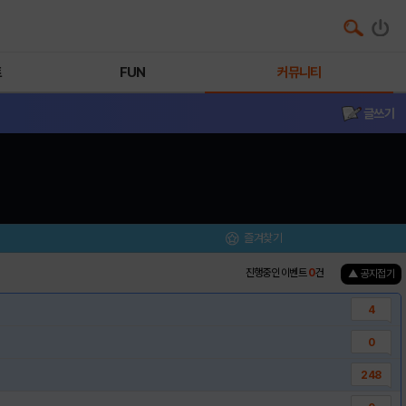
트
FUN
커뮤니티
글쓰기
즐겨찾기
진행중인 이벤트
0
건
▲ 공지접기
4
0
248