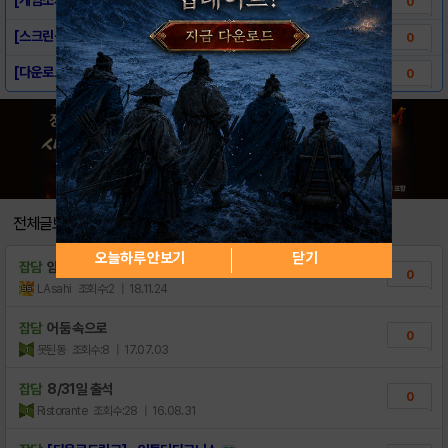
0
[스크린샷] - 인투더다크니스
0
[다운로드링크] - 인투더다크니스
0
전체글보기
오늘하루 안보기
닫기
잡담
암흑...
0
LAsahi
조회수:2
| 18.11.24
잡담
어둠 속으로
0
못된동
조회수:8
| 17.07.03
잡담
8/31일 출석
0
Ristorante
조회수:28
| 16.08.31