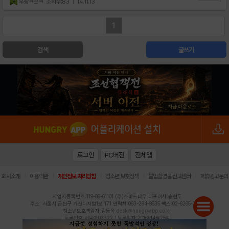
우왕ㅋ굿ㅋ
조회수:83
| 14.11.13
1
검색
글쓰기
로그인
PC버전
전체앱
|
|
|
|
|
회사소개
이용약관
개인정보 처리방침
청소년 보호정책
불법촬영물 신고센터
제휴광고문의
사업자등록번호:119-86-61101 (주)스마트나우 대표이사:송현두
주소: 서울시 금천구 가산디지털1로 171 연락처:063-284-8635 팩스:02-6265-0377
청소년보호책임자:김동욱
desk@hungryapp.co.kr
등록번호:서울아02322 | 등록일자:2016년4월25일
발행인:(주)스마트나우 송현두 | 편집인:김동욱