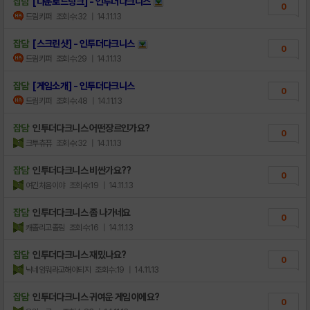
잡담
[다운로드링크] - 인투더다크니스
0
드림키퍼
조회수:32
| 14.11.13
잡담
[스크린샷] - 인투더다크니스
0
드림키퍼
조회수:29
| 14.11.13
잡담
[게임소개] - 인투더다크니스
0
드림키퍼
조회수:48
| 14.11.13
잡담
인투더다크니스 어떤장르인가요?
0
크투츄퓨
조회수:32
| 14.11.13
잡담
인투더다크니스 비싼가요??
0
여긴처음이야
조회수:19
| 14.11.13
잡담
인투더다크니스 좀 나가네요
0
캐졸리고졸림
조회수:16
| 14.11.13
잡담
인투더다크니스 재밌나요?
0
닉네임뭐라고해야되지
조회수:19
| 14.11.13
잡담
인투더다크니스 귀여운 게임이에요?
0