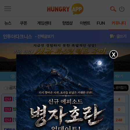
뉴스
쿠폰
게임센터
헝앱샵
이벤트
FUN
커뮤니티
인투더다크니스
- 전체글보기
글쓰기
X
메뉴
이벤트/미션
설치/평가
즐겨찾기
공지사항
진행중인 이벤트
0
건
▲ 공지접기
[이벤트] 웃음으로 매일매일 해피! 유머 게시..
4
밥알이의 헝앱통신 ⑲ “밥알이, 드디어 멀티를..
0
[안내] 헝그리앱 필수 상식! 밥알 획득 안내..
248
[게임소개] - 인투더다크니스