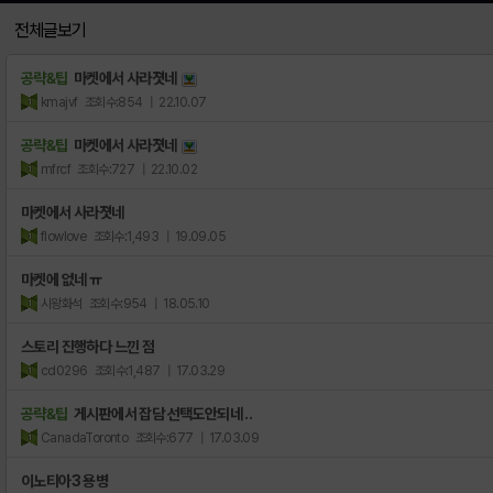
전체글보기
공략&팁
마켓에서 사라졋네
kmajvf
조회수:854
| 22.10.07
공략&팁
마켓에서 사라졋네
mfrcf
조회수:727
| 22.10.02
마켓에서 사라졋네
flowlove
조회수:1,493
| 19.09.05
마켓에 없네 ㅠ
시왕화석
조회수:954
| 18.05.10
스토리 진행하다 느낀 점
cd0296
조회수:1,487
| 17.03.29
공략&팁
게시판에서 잡담 선택도안되네 ..
CanadaToronto
조회수:677
| 17.03.09
이노티아3 용병