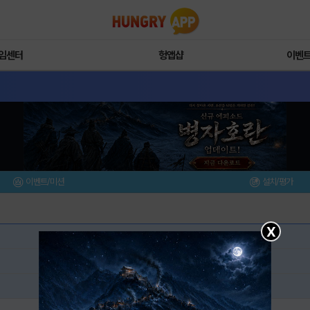
임센터
헝앱샵
이벤
이벤트/미션
설치/평가
X