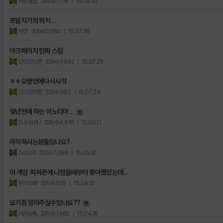
사랑결핍
조회수:1,176
| 15.08.02
포탈지기의 위치...
따핫
조회수:1,086
| 15.07.28
아크메이지 한파 스킬
민이민이짠
조회수:1,542
| 15.07.25
ㅎㅎ오랜만에다시시작
민이민이짠
조회수:962
| 15.07.24
몇년만에 하는 이노티아...
DJHARU
조회수:4,910
| 15.06.11
아직하시는분들있나요?
0o0o0
조회수:1,266
| 15.05.10
이 게임 피쳐폰에 나욌을때부터 좋아했었는데...
뿌끄오빠
조회수:529
| 15.04.19
요기좀 알려주실수있나요??
카카오툭
조회수:1,982
| 15.04.16