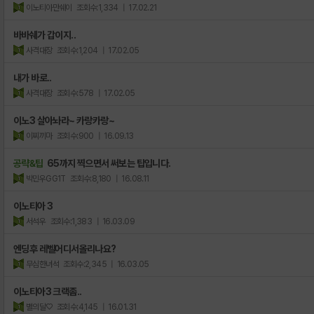
이노티아만쉐이
조회수:1,334
| 17.02.21
바바쉐가 갑이지..
사격대장
조회수:1,204
| 17.02.05
내가 바로..
사격대장
조회수:578
| 17.02.05
이노3 살아놔라~ 카랑카랑~
이찌끼마
조회수:900
| 16.09.13
공략&팁
65까지 찍으면서 써보는 팁입니다.
박민우GG1T
조회수:8,180
| 16.08.11
이노티아 3
서석우
조회수:1,383
| 16.03.09
엔딩후 레벨어디서올리나요?
무심한녀석
조회수:2,345
| 16.03.05
이노티아3 크랙좀..
별의달♡
조회수:4,145
| 16.01.31