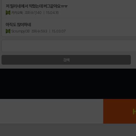
저 밀리네 에서 막혔는데 버그같아요ㅠㅠ
카카오툭
조회수:1,140
| 15.04.16
아직도 많이하네
ScrumpyOB
조회수:593
| 15.03.07
검색