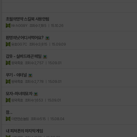
초월의영약 스킬북 사용안됨
hh hGG9Y
조회수:1,185
| 15.10.26
환영의낫 어디서먹어요?
유호GG7C
조회수:3,815
| 15.09.09
갑옷 - 실버드래곤 메일
왕국흑호
조회수:2,757
| 15.09.01
무기 - 이터널
왕국흑호
조회수:2,778
| 15.09.01
모자-마녀의모자
왕국흑호
조회수:1,653
| 15.09.01
참...
미련한손놀림
조회수:515
| 15.08.04
내 피쳐폰의 마지막 게임