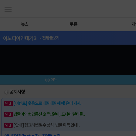
뉴스
쿠폰
게
이노티아연대기3
- 전체글보기
메뉴
공지사항
[이벤트] 웃음으로 매일매일 해피! 유머 게시..
밥알이의 헝앱통신 ⑲ “밥알이, 드디어 멀티를..
[안내] 헝그리앱 필수 상식! 밥알 획득 안내..
이노티아3 (Inotia 3) - 직업별 스킬..