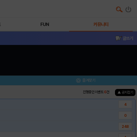
트
FUN
커뮤니티
글쓰기
즐겨찾기
진행중인 이벤트
0
건
▲ 공지접기
4
0
248