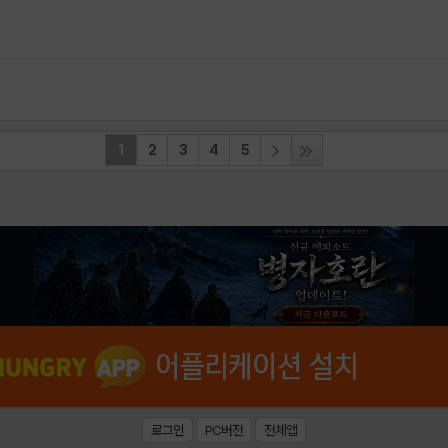
1
2
3
4
5
로그인
PC버전
전체앱