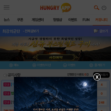
뉴스
쿠폰
게임센터
헝앱샵
이벤트
FUN
커뮤니티
최강의군단
- 전체글보기
글쓰기
메뉴
이벤트/미션
이벤트
즐겨찾기
공지사항
진행중인 이벤트
0
건
▲ 공지접기
X
[이벤트] 웃음으로 매일매일 해피! 유머 게시..
4
밥알이의 헝앱통신 ⑲ “밥알이, 드디어 멀티를..
0
[안내] 헝그리앱 필수 상식! 밥알 획득 안내..
248
2월 3일(수) 업데이트 안내 (추가)