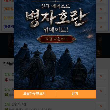
0
[백화점 소식] 발렌타인 룩
0
[시크릿 노트] 신규 컨텐츠 '역습' 업데..
0
[공홈 이벤트] 매일매일 출석체크, 주말마다 ..
0
전체글보기
잡담
좋은하루되세요~
0
kissbet
조회수:35
| 23.03.07
잡담
카톡 구글정보이용료현금 본사직영상담하는법∝
0
오늘하루 안보기
닫기
gdotvi
조회수:103
| 21.07.07
잡담
망령 다녀감
0
난이미틀렸어
조회수:140
| 18.05.06