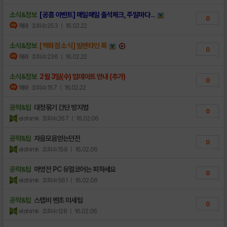
소식&정보
[공홈 이벤트] 매일매일 출석체크, 주말마다 ..
0
해와
조회수:253
| 16.02.22
소식&정보
[백화점 소식] 발렌타인 룩
0
해와
조회수:236
| 16.02.22
소식&정보
2월 3일(수) 업데이트 안내 (추가)
0
해와
조회수:157
| 16.02.22
공략&팁
대청묶기 간단 방지법
0
elohimk
조회수:267
| 16.02.06
공략&팁
자음모음얻는던전
0
elohimk
조회수:159
| 16.02.06
공략&팁
마영전 PC 듀얼코어는 피하세요
0
elohimk
조회수:561
| 16.02.06
공략&팁
스탭비 벤초 미세팁
0
elohimk
조회수:128
| 16.02.06