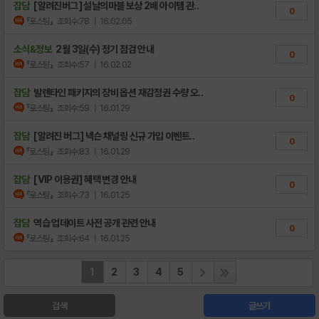
잡담
[알려진버그] 설날의마블 보상 2배 아이템 관..
0
『로스팅』
조회수:78
| 16.02.05
소식&정보
2월 3일(수) 정기 점검 안내
0
『로스팅』
조회수:57
| 16.02.02
잡담
발렌타인 패키지의 장비 옵션 재감정권 수량 오..
0
『로스팅』
조회수:59
| 16.01.29
잡담
[알려진 버그] 넥슨 채널링 신규 가입 이벤트..
0
『로스팅』
조회수:83
| 16.01.29
잡담
[VIP 이용권] 혜택 변경 안내
0
『로스팅』
조회수:73
| 16.01.25
잡담
역습 업데이트 사전 공개 관련 안내
0
『로스팅』
조회수:64
| 16.01.25
1
2
3
4
5
검색
글쓰기