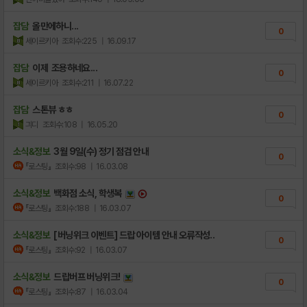
잡담
올만에하니...
0
세이르키아
조회수:225
| 16.09.17
잡담
이제 조용하네요...
0
세이르키아
조회수:211
| 16.07.22
잡담
스톤뷰 ㅎㅎ
0
긔디
조회수:108
| 16.05.20
소식&정보
3월 9일(수) 정기 점검 안내
0
『로스팅』
조회수:98
| 16.03.08
소식&정보
백화점 소식, 학생복
0
『로스팅』
조회수:188
| 16.03.07
소식&정보
[버닝위크 이벤트] 드랍 아이템 안내 오류작성..
0
『로스팅』
조회수:92
| 16.03.07
소식&정보
드랍버프 버닝위크!
0
『로스팅』
조회수:87
| 16.03.04