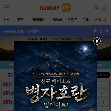
뉴스
쿠폰
게임센터
헝앱샵
이벤트
FUN
커뮤니티
HeroesWill
- 전체글보기
글쓰기
X
메뉴
이벤트/미션
설치/평가
즐겨찾기
공지사항
진행중인 이벤트
0
건
▲ 공지접기
[이벤트] 웃음으로 매일매일 해피! 유머 게시..
4
밥알이의 헝앱통신 ⑲ “밥알이, 드디어 멀티를..
0
[안내] 헝그리앱 필수 상식! 밥알 획득 안내..
248
[모비 사전예약] Heroes Will : G..