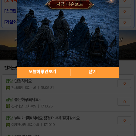
0
[스크린샷] Heroes Will : Glob..
0
[게임소개] Heroes Will : Glob..
0
전체글보기
오늘하루 안보기
닫기
잡담
맛점하세요
0
천사의장
조회수:6
| 18.05.31
잡담
좋은하루되세요~
0
천사의장
조회수:9
| 17.10.25
잡담
날씨가 쌀쌀하네요 점점 더 추워질것같네요
0
아기천사뚱
조회수:6
| 17.10.10