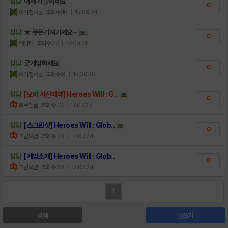
잡담
이제 가을이네요
0
아기천사뚱
조회수:16
| 17.09.24
잡담
★ 쿠폰가져가세요~
0
메비테
조회수:22
| 17.09.21
잡담
굿게임하세요
0
아기천사뚱
조회수:9
| 17.09.20
잡담
[모비 사전예약] Heroes Will : G..
0
바로참글
조회수:13
| 17.07.27
잡담
[스크린샷] Heroes Will : Glob..
0
그린오션
조회수:20
| 17.07.24
잡담
[게임소개] Heroes Will : Glob..
0
그린오션
조회수:26
| 17.07.24
1
검색
글쓰기