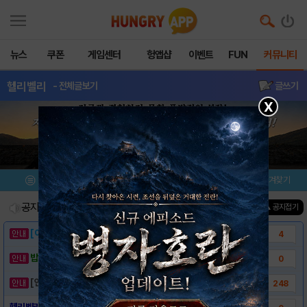
뉴스
쿠폰
게임센터
헝앱샵
이벤트
FUN
커뮤니티
헬리벨리
- 전체글보기
글쓰기
X
메뉴
이벤트/미션
설치/평가
즐겨찾기
공지사항
진행중인 이벤트
0
건
▲ 공지접기
[이벤트] 웃음으로 매일매일 해피! 유머 게시..
4
밥알이의 헝앱통신 ⑲ “밥알이, 드디어 멀티를..
0
[안내] 헝그리앱 필수 상식! 밥알 획득 안내..
248
헬리벨리 다운로드 링크