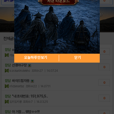
0
전체글보기
잡담
o
0
거노찡
조회수:20
| 15.08.08
오늘하루 안보기
닫기
잡담
선릉야구장
0
lczcka4rtclekhc
조회수:27
| 14.07.24
잡담
싸이드힙자동
0
n1cbinsrtbz
조회수:22
| 14.07.11
잡담
"내 초대번호 : 151,975,5..
0
도키도키쿵
조회수:7
| 14.03.25
잡담
아 거참.... 뭐엉ㅇㅇ!!!
0