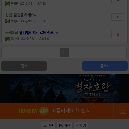
류류R
조회수:21
| 13.11.16
잡담
즐겜들 하세요~
0
류류R
조회수:19
| 13.11.16
공략&팁
헬리벨리 다운로드 링크
0
돼냥이
조회수:88
| 13.04.01
1
검색
글쓰기
로그인
PC버전
전체앱