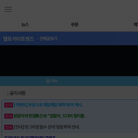
뉴스
쿠폰
게
헬로키티프렌즈
- 전체글보기
메뉴
공지사항
[이벤트] 웃음으로 매일매일 해피! 유머 게시..
밥알이의 헝앱통신 ⑲ “밥알이, 드디어 멀티를..
[안내] 헝그리앱 필수 상식! 밥알 획득 안내..
[다운로드 링크] 헬로키티 프렌즈