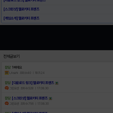
[스크린샷] 헬로키티 프렌즈
[게임소개] 헬로키티 프렌즈
전체글보기
잡담
1빠에요
LAsahi
조회수:40
| 18.11.24
잡담
[다운로드 링크] 헬로키티 프렌즈
그린오션
조회수:528
| 17.08.30
잡담
[스크린샷] 헬로키티 프렌즈
그린오션
조회수:756
| 17.08.30