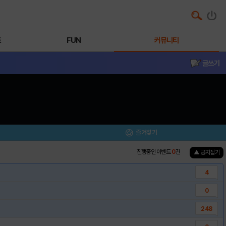
트
FUN
커뮤니티
글쓰기
즐겨찾기
진행중인 이벤트
0
건
▲ 공지접기
4
0
248