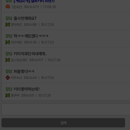
잡담
[게임소개] 헬로키티 프렌즈
그린오션
조회수:473
| 17.08.30
잡담
출시 언제래요?
앤아휘인
조회수:88
| 16.07.26
잡담
하ㅋㅋ 재밌겠다 ㅋㅋㅋ
아구아밤
조회수:39
| 16.07.26
잡담
키티 덕후인 아내에게..
로스트삼국지
조회수:107
| 16.07.26
잡담
퍼즐 좋다ㅋㅋ
키위누나
조회수:44
| 16.07.26
잡담
키티 좋아하는데 !
홍쿠버
조회수:69
| 16.07.26
검색