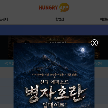
임센터
헝앱샵
이벤
X
이벤트/미션
설치/평가