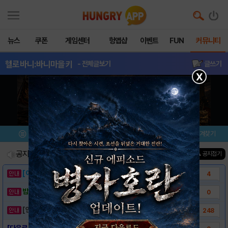
뉴스
쿠폰
게임센터
헝앱샵
이벤트
FUN
커뮤니티
헬로바니:바니마을키
- 전체글보기
글쓰기
X
메뉴
이벤트/미션
설치/평가
즐겨찾기
공지사항
진행중인 이벤트
0
건
▲ 공지접기
[이벤트] 웃음으로 매일매일 해피! 유머 게시..
4
밥알이의 헝앱통신 ⑲ “밥알이, 드디어 멀티를..
0
[안내] 헝그리앱 필수 상식! 밥알 획득 안내..
248
[다운로드 링크] 헬로바니 : 바니마을 키우기