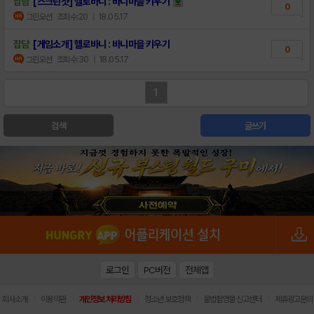
잡담
[스크린샷] 헬로바니 : 바니마을 키우기
0
그린오션
조회수:20
| 18.05.17
잡담
[게임소개] 헬로바니 : 바니마을 키우기
0
그린오션
조회수:30
| 18.05.17
1
검색
글쓰기
로그인
PC버전
전체앱
|
|
|
|
|
회사소개
이용약관
개인정보 처리방침
청소년 보호정책
불법촬영물 신고센터
제휴광고문의