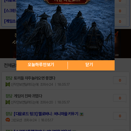
0
[스크린샷] 헬로바니 : 바니마을 키우기
0
[게임소개] 헬로바니 : 바니마을 키우기
0
오늘하루 안보기
닫기
전체글보기
잡담
토끼들 자주놀러오면 좋겠다
0
신작만보면달려드는애
조회수:24
| 18.05.17
잡담
게임이 진짜 귀엽다
0
신작만보면달려드는애
조회수:20
| 18.05.17
잡담
[다운로드 링크] 헬로바니 : 바니마을 키우기
0
그린오션
조회수:24
| 18.05.17