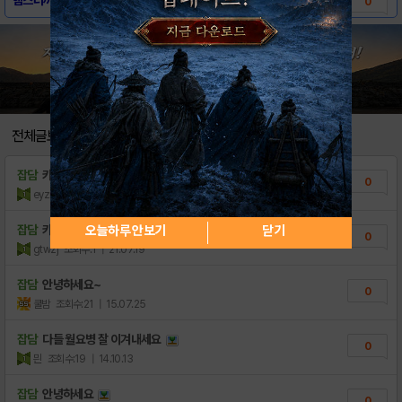
0
전체글보기
잡담
카톡 소액결제현금화 정말좋네∬
0
eyzmv
조회수:1
| 21.07.22
오늘하루 안보기
닫기
잡담
카톡 콘텐츠이용료현금 알아보던중에≫
0
gtwzj
조회수:1
| 21.07.19
잡담
안녕하세요~
0
쿨밤
조회수:21
| 15.07.25
잡담
다들 월요병 잘 이겨내세요
0
믠
조회수:19
| 14.10.13
잡담
안녕하세요
0