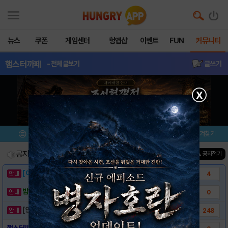
뉴스
쿠폰
게임센터
헝앱샵
이벤트
FUN
커뮤니티
햄스터까페
- 전체글보기
글쓰기
X
메뉴
이벤트/미션
설치/평가
즐겨찾기
공지사항
진행중인 이벤트
0
건
▲ 공지접기
[이벤트] 웃음으로 매일매일 해피! 유머 게시..
4
밥알이의 헝앱통신 ⑲ “밥알이, 드디어 멀티를..
0
[안내] 헝그리앱 필수 상식! 밥알 획득 안내..
248
햄스터까페 다운로드링크