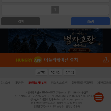
1
검색
글쓰기
로그인
PC버전
전체앱
|
|
|
|
|
회사소개
이용약관
개인정보 처리방침
청소년 보호정책
불법촬영물 신고센터
제휴광고문의
사업자등록번호:119-86-61101 (주)스마트나우 대표이사:송현두
주소: 서울시 금천구 가산디지털1로 171 연락처:063-284-8635 팩스:02-6265-0377
청소년보호책임자:김동욱
desk@hungryapp.co.kr
등록번호:서울아02322 | 등록일자:2016년4월25일
발행인:(주)스마트나우 송현두 | 편집인:김동욱