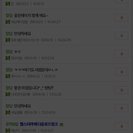
믠
조회수:22
| 14.10.12
잡담
골든에이지 함께 해요~
0
세상에이런딜
조회수:25
| 14.09.27
잡담
안녕하세요
0
꽁꽁얼린아이스비스킷
조회수:12
| 14.04.05
잡담
ㅎㅇ
0
정규회원
조회수:10
| 14.02.26
잡담
ㅋㅋㅋ여기도사람없네ㅁㄴㅇ
0
푸시ㅁㄴㅇ
조회수:22
| 13.10.21
잡담
좋은 아침입니다^_^ 홧팅!!
0
닉네임이없어용
조회수:19
| 13.10.20
잡담
안녕하세요
0
네잎클롭
조회수:29
| 13.04.06
공략&팁
햄스터까페 다운로드링크
0
돼냥이
조회수:149
| 13.04.01