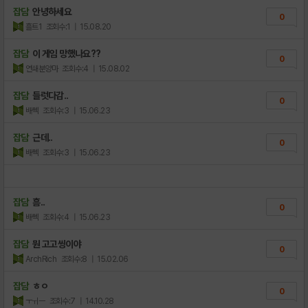
잡담
안녕하세요
0
흘트1
조회수:1
| 15.08.20
잡담
이 게임 망했나요??
0
연쇄분양마
조회수:4
| 15.08.02
잡담
들럿다감..
0
배쎅
조회수:3
| 15.06.23
잡담
근데..
0
배쎅
조회수:3
| 15.06.23
잡담
흠..
0
배쎅
조회수:4
| 15.06.23
잡담
뭔 고고씽이야
0
ArchRich
조회수:8
| 15.02.06
잡담
ㅎㅇ
0
ㅜㅟㅡ
조회수:7
| 14.10.28