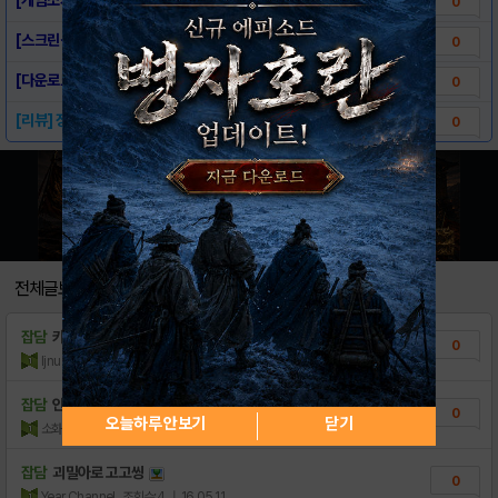
0
[스크린샷] - 고고씽
0
[다운로드링크] - 고고씽
0
[리뷰] 장난감 자동차들의 질주, 고고씽 fo..
0
전체글보기
잡담
카톡 소액결제미납 어떠셨나요＜
0
ljnuz
조회수:1
| 21.08.06
잡담
안녕하세요
0
오늘하루 안보기
닫기
소화불량
조회수:5
| 18.02.17
잡담
괴밀아로 고고씽
0
Year Channel
조회수:4
| 16.05.11