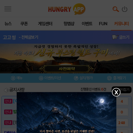
뉴스
쿠폰
게임센터
헝앱샵
이벤트
FUN
커뮤니티
고고씽
- 전체글보기
글쓰기
메뉴
이벤트/미션
설치/평가
즐겨찾기
공지사항
진행중인 이벤트
0
건
▲ 공지접기
X
[이벤트] 웃음으로 매일매일 해피! 유머 게시..
4
밥알이의 헝앱통신 ⑲ “밥알이, 드디어 멀티를..
0
[안내] 헝그리앱 필수 상식! 밥알 획득 안내..
248
[게임소개] - 고고씽