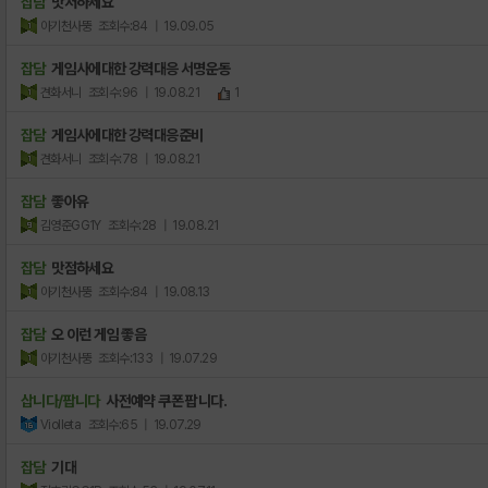
잡담
맛저하세요
아기천사뚱
조회수:84
| 19.09.05
잡담
게임사에대한 강력대응 서명운동
견화서니
조회수:96
| 19.08.21
1
잡담
게임사에대한 강력대응준비
견화서니
조회수:78
| 19.08.21
잡담
좋아유
김영준GG1Y
조회수:28
| 19.08.21
잡담
맛점하세요
아기천사뚱
조회수:84
| 19.08.13
잡담
오 이런 게임 좋음
아기천사뚱
조회수:133
| 19.07.29
삽니다/팝니다
사전예약 쿠폰 팝니다.
Violleta
조회수:65
| 19.07.29
잡담
기대