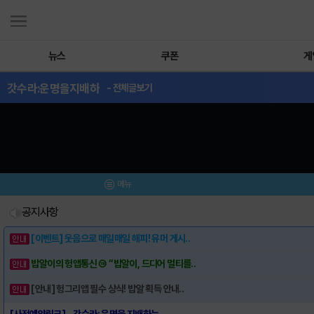
뉴스
쿠폰
게
갓수라:운명을지배하
- 전체글보기
메뉴
공지사항
[이벤트] 웃음으로 매일매일 해피! 유머 게시..
밥알이의 헝앱통신 ⑲ “밥알이, 드디어 멀티를..
[안내] 헝그리앱 필수 상식! 밥알 획득 안내..
[사전예약링크] - 갓수라: 운명을 지배하는 ..