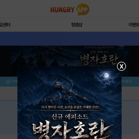
임센터
헝앱샵
이벤
X
이벤트/미션
설치/평가