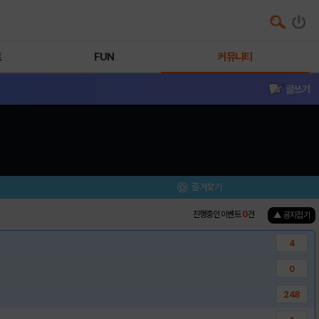
트
FUN
커뮤니티
글쓰기
즐겨찾기
진행중인 이벤트
0
건
▲ 공지접기
4
0
248