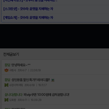
[스크린샷] - 갓수라: 운명을 지배하는 자
[게임소개] - 갓수라: 운명을 지배하는 자
전체글보기
잡담
안녕하세요~^^
구름사
조회수:7
| 22.06.19
잡담
성인용품 할인 특가!! 레이디홀!!
수정이먹어줘
조회수:18
| 19.11.17
삽니다/팝니다
찌vip쿠폰 1000원에 급처분합니다!
도둑빱
조회수:11
| 19.09.28