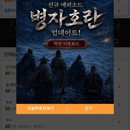
3
글로리 오브 스파르타 아이폰, 아이패드 버전 ..
0
전체글보기
공략&팁
카톡 구글결제현금화 너무답답하죠〔
0
rvlckx
조회수:9
| 21.07.19
글 로리 오브 스파게티
0
합리적ㅤ의심
조회수:7
| 20.05.07
ㅊㅊ
0
오늘하루 안보기
닫기
진섀
조회수:7
| 18.01.14
ㅎㅇ
0
진섀
조회수:9
| 18.01.14