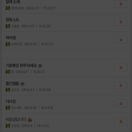
밑에 도배
0
광야미르K
조회수:23
| 15.01.27
컴투스도
0
크로반
조회수:20
| 14.10.26
하이염
0
슈라이갓
조회수:19
| 14.10.24
기분좋은 한주되세요
0
믠
조회수:27
| 14.10.13
즐건월욜
0
규규규
조회수:42
| 14.10.06
다녀감
0
미스체리
조회수:16
| 14.04.19
비밀글입니다.
0
소잉잉
조회수:3
| 14.04.12