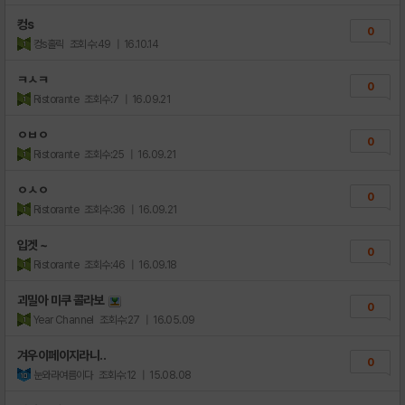
컹s
0
컹s홀릭
조회수:49
| 16.10.14
ㅋㅅㅋ
0
Ristorante
조회수:7
| 16.09.21
ㅇㅂㅇ
0
Ristorante
조회수:25
| 16.09.21
ㅇㅅㅇ
0
Ristorante
조회수:36
| 16.09.21
입겟 ~
0
Ristorante
조회수:46
| 16.09.18
괴밀아 미쿠 콜라보
0
Year Channel
조회수:27
| 16.05.09
겨우이페이지라니..
0
눈와라여름이다
조회수:12
| 15.08.08