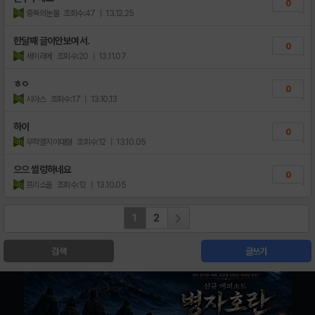
0
중독의눈물
조회수:47
| 13.12.25
한달째 글이안보여서.
0
세이라에
조회수:20
| 13.11.07
ㅎㅇ
0
시아스
조회수:17
| 13.10.13
하이
0
무적엘지이대형
조회수:12
| 13.10.05
으으 썰렁하네요
0
프리소올
조회수:12
| 13.10.05
1
2
검색
글쓰기