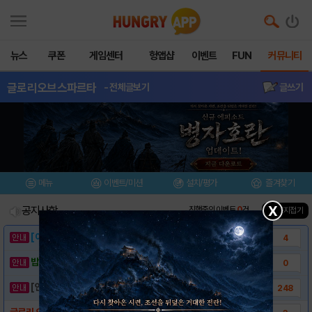
뉴스
쿠폰
게임센터
헝앱샵
이벤트
FUN
커뮤니티
글로리오브스파르타
- 전체글보기
글쓰기
메뉴
이벤트/미션
설치/평가
즐겨찾기
X
공지사항
진행중인 이벤트
0
건
▲ 공지접기
[이벤트] 웃음으로 매일매일 해피! 유머 게시..
4
밥알이의 헝앱통신 ⑲ “밥알이, 드디어 멀티를..
0
[안내] 헝그리앱 필수 상식! 밥알 획득 안내..
248
글로리 오브 스파르타 T스토어 다운로드 링크