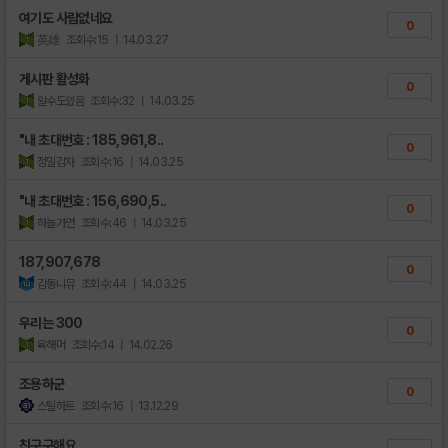
여기도 사람없네요
0
英雄
조회수:15
| 14.03.27
게시판 활성화
0
알수도있음
조회수:32
| 14.03.25
"내 초대번호 : 185,961,8..
0
정밀감자
조회수:16
| 14.03.25
"내 초대번호 : 156,690,5..
0
하늘가연
조회수:46
| 14.03.25
187,907,678
0
감동니뮤
조회수:44
| 14.03.25
우리는 300
0
육해머
조회수:14
| 14.02.26
조용하군
0
스틸하트
조회수:16
| 13.12.29
친구구해요