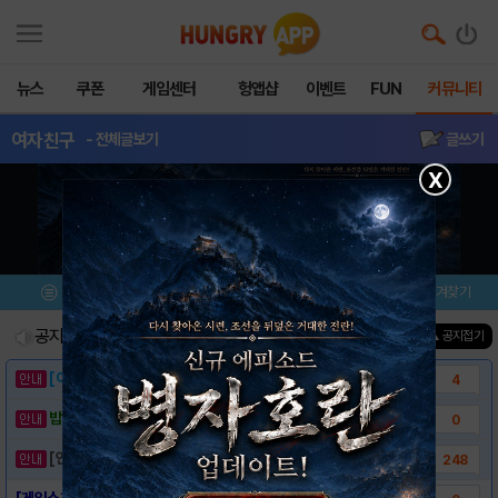
뉴스
쿠폰
게임센터
헝앱샵
이벤트
FUN
커뮤니티
여자친구
- 전체글보기
글쓰기
X
메뉴
이벤트/미션
설치/평가
즐겨찾기
공지사항
진행중인 이벤트
0
건
▲ 공지접기
[이벤트] 웃음으로 매일매일 해피! 유머 게시..
4
밥알이의 헝앱통신 ⑲ “밥알이, 드디어 멀티를..
0
[안내] 헝그리앱 필수 상식! 밥알 획득 안내..
248
[게임소개] - 여자친구