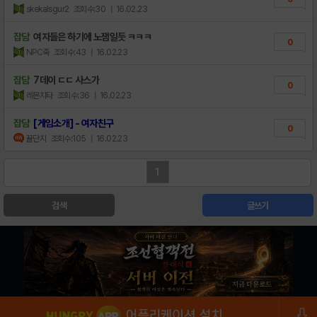
skekalsgur2
조회수:30
| 16.02.23
잡담
여자들은 하기에 노잼일듯 ㅋㅋㅋ
0
NPC죽
조회수:43
| 16.02.23
잡담
7데이 ㄷㄷ 사스가
0
레몬치타
조회수:36
| 16.02.23
잡담
[게임소개] - 여자친구
0
뀰단지
조회수:105
| 16.02.23
1
검색
글쓰기