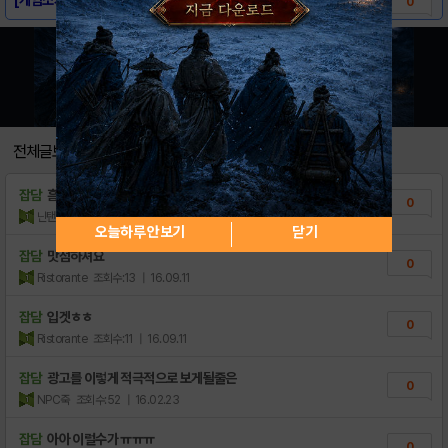
0
전체글보기
잡담
흠 그럭저럭
0
닌탠길마
조회수:5
| 16.09.30
오늘하루 안보기
닫기
잡담
맛점하셔요
0
Ristorante
조회수:13
| 16.09.11
잡담
입겟ㅎㅎ
0
Ristorante
조회수:11
| 16.09.11
잡담
광고를 이렇게 적극적으로 보게될줄은
0
NPC죽
조회수:52
| 16.02.23
잡담
아아 이럴수가 ㅠㅠㅠ
0