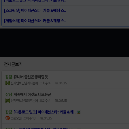
[스크린샷] 마이패션스타 : 커플 & 웨딩 스..
[게임소개] 마이패션스타 : 커플 & 웨딩 스..
전체글보기
잡담
쥬니버 출신은 좋아할듯
신작만보면달려드는애
조회수:4
| 18.05.15
잡담
계속해서 이것도 나오는군
신작만보면달려드는애
조회수:4
| 18.05.15
잡담
[다운로드 링크] 마이패션스타 : 커플 & 웨..
그린오션
조회수:13
| 18.05.15