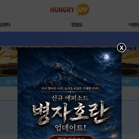
임센터
헝앱샵
이벤
X
이벤트/미션
설치/평가