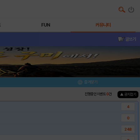
트
FUN
커뮤니티
글쓰기
즐겨찾기
진행중인 이벤트
0
건
▲ 공지접기
4
0
248