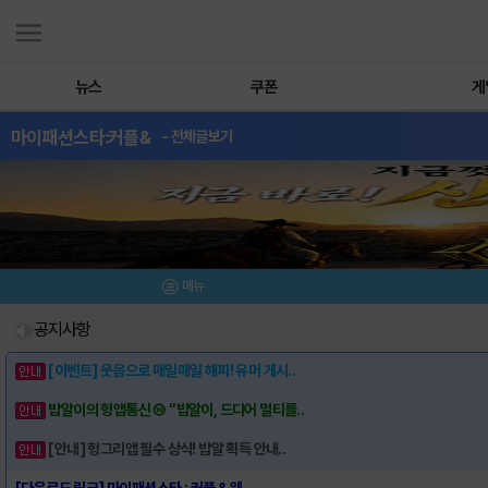
뉴스
쿠폰
게
마이패션스타:커플&
- 전체글보기
메뉴
공지사항
[이벤트] 웃음으로 매일매일 해피! 유머 게시..
밥알이의 헝앱통신 ⑲ “밥알이, 드디어 멀티를..
[안내] 헝그리앱 필수 상식! 밥알 획득 안내..
[다운로드 링크] 마이패션스타 : 커플 & 웨..