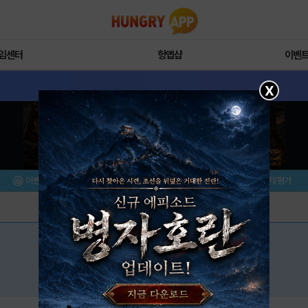
임센터
헝앱샵
이벤
X
이벤트/미션
설치/평가