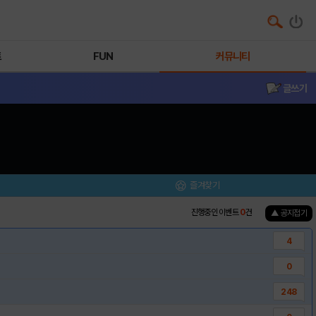
트
FUN
커뮤니티
글쓰기
즐겨찾기
진행중인 이벤트
0
건
▲ 공지접기
4
0
248